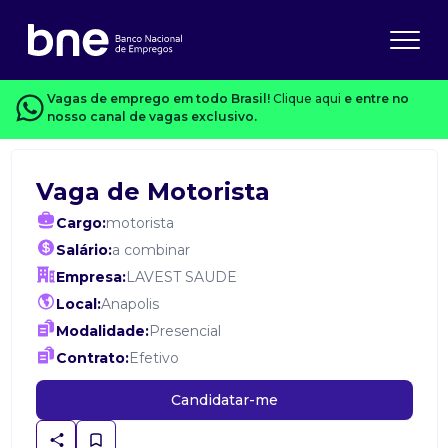
Vagas de emprego em todo Brasil!
Clique aqui
e entre no
nosso canal de vagas exclusivo.
Vaga de Motorista
Cargo:
motorista
Salário:
a combinar
Empresa:
LAVEST SAUDE
Local:
Anapolis
Modalidade:
Presencial
Contrato:
Efetivo
Candidatar-me