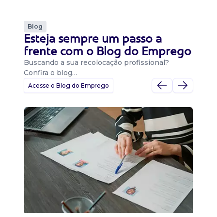
Blog
Esteja sempre um passo a
frente com o Blog do Emprego
Buscando a sua recolocação profissional?
Confira o blog…
Acesse o Blog do Emprego
D
Di
B
O 
um
ca
o 
de 