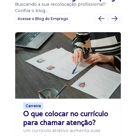
Buscando a sua recolocação profissional?
Confira o blog…
Acesse o Blog do Emprego
D
Di
B
O 
um
ca
o 
de 
Carreira
O que colocar no currículo
para chamar atenção?
Um currículo atrativo aumenta suas