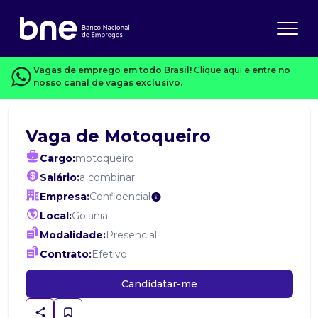
Vagas de emprego em todo Brasil!
Clique aqui
e entre no
nosso canal de vagas exclusivo.
Vaga de Motoqueiro
Cargo:
motoqueiro
Salário:
a combinar
Empresa:
Confidencial
Local:
Goiania
Modalidade:
Presencial
Contrato:
Efetivo
Candidatar-me