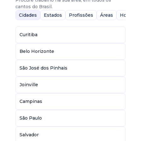
Procure trabalho na sua área, em todos os
cantos do Brasil.
Cidades
Estados
Profissões
Áreas
Home-Of
Curitiba
Belo Horizonte
São José dos Pinhais
Joinville
Campinas
São Paulo
Salvador