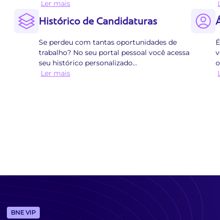
Ler mais
Histórico de Candidaturas
Se perdeu com tantas oportunidades de
É
trabalho? No seu portal pessoal você acessa
v
seu histórico personalizado
...
o
Ler mais
BNE VIP