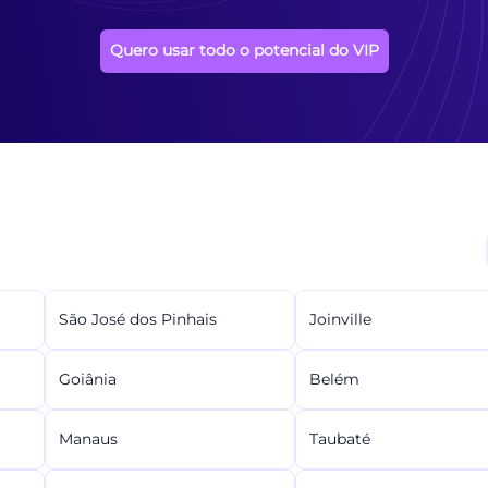
Quero usar todo o potencial do VIP
São José dos Pinhais
Joinville
Goiânia
Belém
Manaus
Taubaté