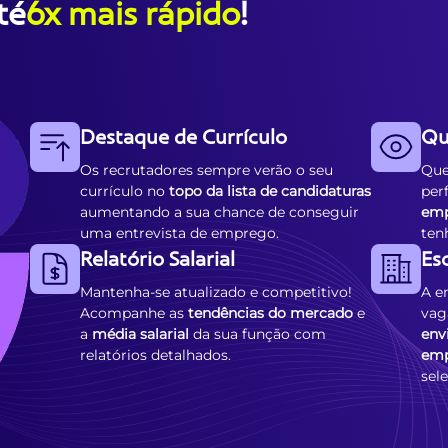
té
6x mais rápido
!
Destaque de Currículo
Qu
Os recrutadores sempre verão o seu
Que
currículo no
topo da lista de candidaturas
per
aumentando a sua chance de conseguir
emp
uma entrevista de emprego.
ten
Relatório Salarial
Es
Mantenha-se atualizado e competitivo!
A e
Acompanhe as
tendências do mercado
e
vag
a
média salarial
da sua função com
env
relatórios detalhados.
emp
sele