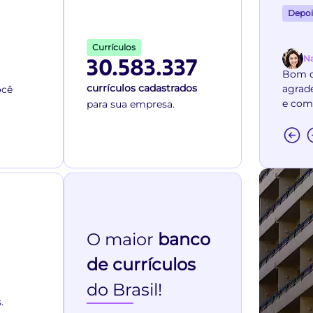
Depo
Currículos
Na
30.583.337
Bom d
currículos cadastrados
agrade
ocê
e com
para sua empresa.
O maior
banco
de currículos
do Brasil!
.