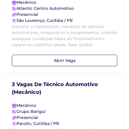
Mecânico
Atlantic Centro Automotivo
Presencial
São Lourenço, Curitiba / PR
Executar a manutenção mecânica de veículos
automotores, maquinários e equipamentos, visando
assegurar condições ideais do funcionamento,
reparar ou substituir peças, fazer ajustes ...
Abrir Vaga
3 Vagas De Técnico Automotivo
(Mecânico)
Mecânico
Grupo Barigui
Presencial
Parolin, Curitiba / PR