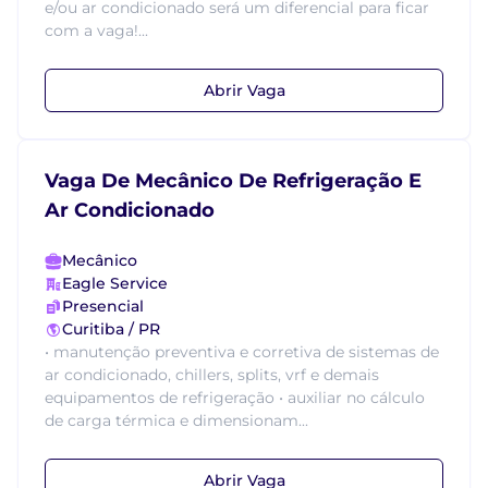
e/ou ar condicionado será um diferencial para ficar
com a vaga!...
Abrir Vaga
Vaga De Mecânico De Refrigeração E
Ar Condicionado
Mecânico
Eagle Service
Presencial
Curitiba / PR
• manutenção preventiva e corretiva de sistemas de
ar condicionado, chillers, splits, vrf e demais
equipamentos de refrigeração • auxiliar no cálculo
de carga térmica e dimensionam...
Abrir Vaga