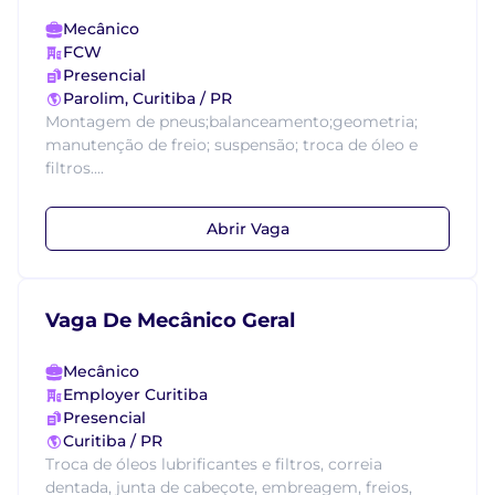
Mecânico
FCW
Presencial
Parolim, Curitiba / PR
Montagem de pneus;balanceamento;geometria;
manutenção de freio; suspensão; troca de óleo e
filtros....
Abrir Vaga
Vaga De Mecânico Geral
Mecânico
Employer Curitiba
Presencial
Curitiba / PR
Troca de óleos lubrificantes e filtros, correia
dentada, junta de cabeçote, embreagem, freios,