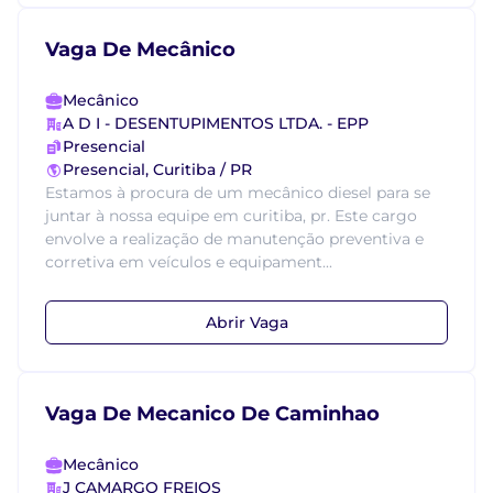
Vaga De Mecânico
Mecânico
A D I - DESENTUPIMENTOS LTDA. - EPP
Presencial
Presencial, Curitiba / PR
Estamos à procura de um mecânico diesel para se
juntar à nossa equipe em curitiba, pr. Este cargo
envolve a realização de manutenção preventiva e
corretiva em veículos e equipament...
Abrir Vaga
Vaga De Mecanico De Caminhao
Mecânico
J CAMARGO FREIOS