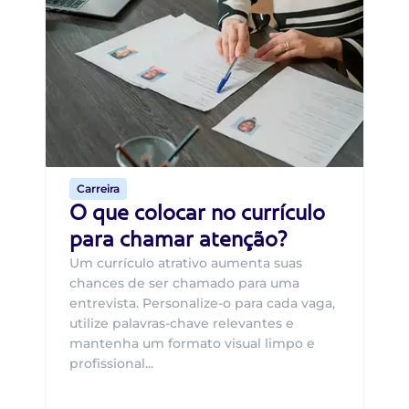
Di
B
O 
um
ca
o 
de 
Carreira
O que colocar no currículo
para chamar atenção?
Um currículo atrativo aumenta suas
chances de ser chamado para uma
entrevista. Personalize-o para cada vaga,
utilize palavras-chave relevantes e
mantenha um formato visual limpo e
profissional...