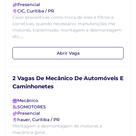
Presencial
CIC, Curitiba / PR
Fazer preventivas como troca de óleo e filtros e
corretivas, quando necessário, manutenções me
motores, transmissão, montagem e desmontagem
etc......
Abrir Vaga
2 Vagas De Mecânico De Automóveis E
Caminhonetes
Mecânico
SOMOTORES
Presencial
hauer, Curitiba / PR
Montagem e desmontagem de motores e
mecânica geral...