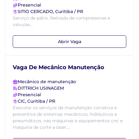
Presencial
SITIO CERCADO, Curitiba / PR
Serviço de pátio. Retirada de compressores e
valvulas...
Abrir Vaga
Vaga De Mecânico Manutenção
Mecânico de manutenção
DITTRICH USINAGEM
Presencial
CIC, Curitiba / PR
Executar os serviços de manutenção corretiva e
preventiva de sistemas mecânicos, hidráulicos e
pneumáticos, nas máquinas e equipamentos cnc e
máquina de corte a laser....