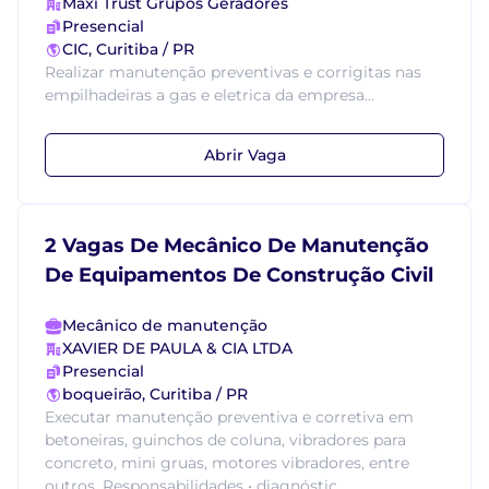
Maxi Trust Grupos Geradores
Presencial
CIC, Curitiba / PR
Realizar manutenção preventivas e corrigitas nas
empilhadeiras a gas e eletrica da empresa...
Abrir Vaga
2 Vagas De Mecânico De Manutenção
De Equipamentos De Construção Civil
Mecânico de manutenção
XAVIER DE PAULA & CIA LTDA
Presencial
boqueirão, Curitiba / PR
Executar manutenção preventiva e corretiva em
betoneiras, guinchos de coluna, vibradores para
concreto, mini gruas, motores vibradores, entre
outros. Responsabilidades • diagnóstic...