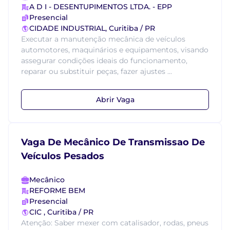
A D I - DESENTUPIMENTOS LTDA. - EPP
Presencial
CIDADE INDUSTRIAL, Curitiba / PR
Executar a manutenção mecânica de veículos
automotores, maquinários e equipamentos, visando
assegurar condições ideais do funcionamento,
reparar ou substituir peças, fazer ajustes ...
Abrir Vaga
Vaga De Mecânico De Transmissao De
Veículos Pesados
Mecânico
REFORME BEM
Presencial
CIC , Curitiba / PR
Atenção: Saber mexer com catalisador, rodas, pneus