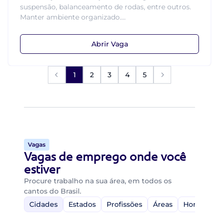
suspensão, balanceamento de rodas, entre outros.
Manter ambiente organizado....
Abrir Vaga
1
2
3
4
5
Vagas
Vagas de emprego onde você
estiver
Procure trabalho na sua área, em todos os
cantos do Brasil.
Cidades
Estados
Profissões
Áreas
Home-Off