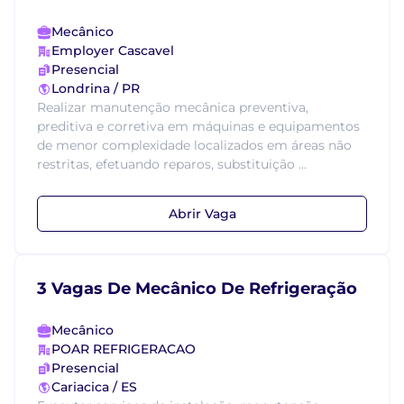
Mecânico
Employer Cascavel
Presencial
Londrina / PR
Realizar manutenção mecânica preventiva,
preditiva e corretiva em máquinas e equipamentos
de menor complexidade localizados em áreas não
restritas, efetuando reparos, substituição ...
Abrir Vaga
3 Vagas De Mecânico De Refrigeração
Mecânico
POAR REFRIGERACAO
Presencial
Cariacica / ES