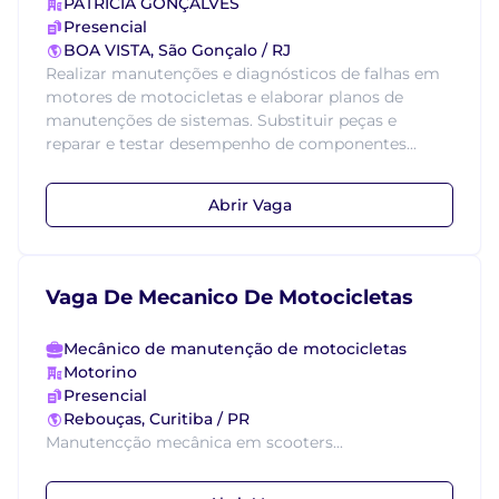
PATRICIA GONÇALVES
Presencial
BOA VISTA, São Gonçalo / RJ
Realizar manutenções e diagnósticos de falhas em
motores de motocicletas e elaborar planos de
manutenções de sistemas. Substituir peças e
reparar e testar desempenho de componentes...
Abrir Vaga
Vaga De Mecanico De Motocicletas
Mecânico de manutenção de motocicletas
Motorino
Presencial
Rebouças, Curitiba / PR
Manutencção mecânica em scooters...