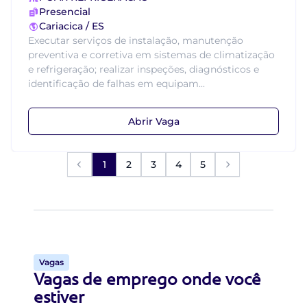
Presencial
Cariacica / ES
Executar serviços de instalação, manutenção
preventiva e corretiva em sistemas de climatização
e refrigeração; realizar inspeções, diagnósticos e
identificação de falhas em equipam...
Abrir Vaga
1
2
3
4
5
Vagas
Vagas de emprego onde você
estiver