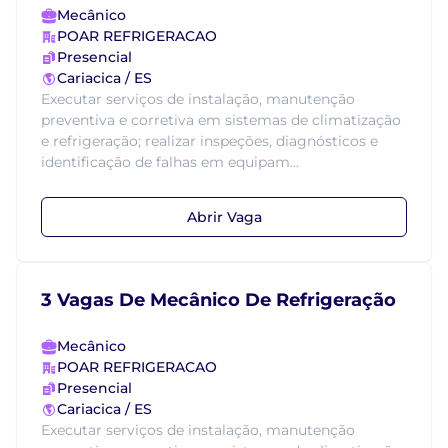
Mecânico
POAR REFRIGERACAO
Presencial
Cariacica / ES
Executar serviços de instalação, manutenção
preventiva e corretiva em sistemas de climatização
e refrigeração; realizar inspeções, diagnósticos e
identificação de falhas em equipam...
Abrir Vaga
3 Vagas De Mecânico De Refrigeração
Mecânico
POAR REFRIGERACAO
Presencial
Cariacica / ES
Executar serviços de instalação, manutenção