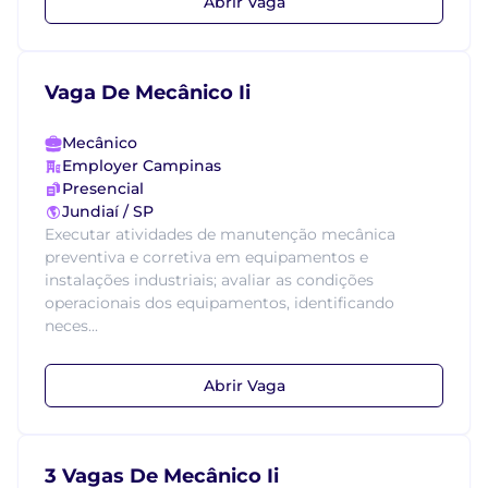
Abrir Vaga
Vaga De Mecânico Ii
Mecânico
Employer Campinas
Presencial
Jundiaí / SP
Executar atividades de manutenção mecânica
preventiva e corretiva em equipamentos e
instalações industriais; avaliar as condições
operacionais dos equipamentos, identificando
neces...
Abrir Vaga
3 Vagas De Mecânico Ii