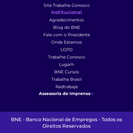
Site Trabalhe Conosco
Institucional
Agradecimentos
Blog do BNE
Fale com o Presidente
Onde Estamos
LGPD
Trabalhe Conosco
Lugarh
BNE Cursos
Trabalha Brasil
Redtrabaje
Assessoria de Imprensa
Ana Cunha
- Assessoria de Imprensa
imprensa@anacunhacomunicacao.com.br
(41) 9 9102-1413
BNE - Banco Nacional de Empregos - Todos os
Direitos Reservados