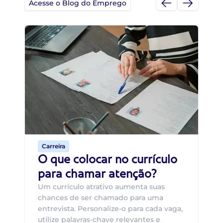
Acesse o Blog do Emprego
Di
Di
B
O 
um
ca
o 
de 
Carreira
O que colocar no currículo
para chamar atenção?
Um currículo atrativo aumenta suas
chances de ser chamado para uma
entrevista. Personalize-o para cada vaga,
utilize palavras-chave relevantes e