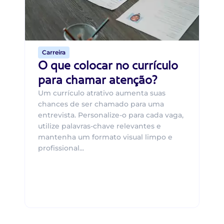
ca
o 
de 
Carreira
O que colocar no currículo
para chamar atenção?
Um currículo atrativo aumenta suas
chances de ser chamado para uma
entrevista. Personalize-o para cada vaga,
utilize palavras-chave relevantes e
mantenha um formato visual limpo e
profissional...