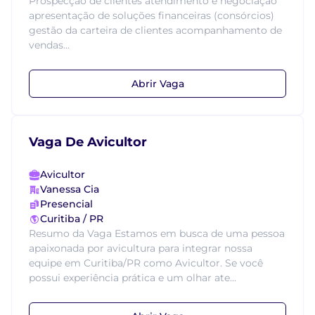
Prospecção de clientes atendimento e negociação
apresentação de soluções financeiras (consórcios)
gestão da carteira de clientes acompanhamento de
vendas...
Abrir Vaga
Vaga De Avicultor
Avicultor
Vanessa Cia
Presencial
Curitiba / PR
Resumo da Vaga Estamos em busca de uma pessoa
apaixonada por avicultura para integrar nossa
equipe em Curitiba/PR como Avicultor. Se você
possui experiência prática e um olhar ate...