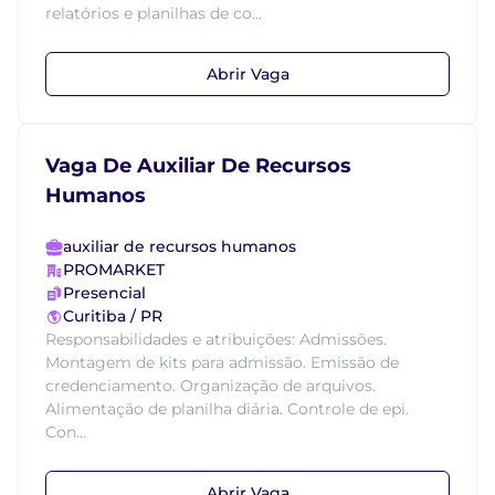
relatórios e planilhas de co...
Abrir Vaga
Vaga De Auxiliar De Recursos
Humanos
auxiliar de recursos humanos
PROMARKET
Presencial
Curitiba / PR
Responsabilidades e atribuições: Admissões.
Montagem de kits para admissão. Emissão de
credenciamento. Organização de arquivos.
Alimentação de planilha diária. Controle de epi.
Con...
Abrir Vaga