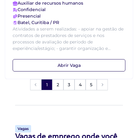
Auxiliar de recursos humanos
Confidencial
Presencial
Batel, Curitiba / PR
Atividades a serem realizadas: - apoiar na gestão de
contratos de prestadores de serviços e nos
processos de avaliação de período de
experiência/estágio; - garantir organização e...
Abrir Vaga
1
2
3
4
5
Vagas
Vagas de emprego onde você