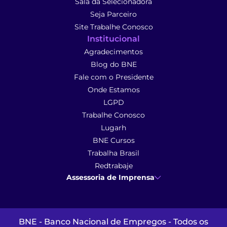
Sala da Selecionadora
Seja Parceiro
Site Trabalhe Conosco
Institucional
Agradecimentos
Blog do BNE
Fale com o Presidente
Onde Estamos
LGPD
Trabalhe Conosco
Lugarh
BNE Cursos
Trabalha Brasil
Redtrabaje
Assessoria de Imprensa
Ana Cunha
- Assessoria de Imprensa
imprensa@anacunhacomunicacao.com.br
(41) 9 9102-1413
BNE - Banco Nacional de Empregos - Todos os