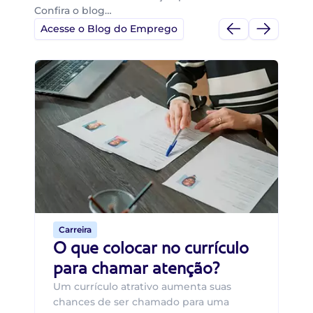
Confira o blog…
Acesse o Blog do Emprego
Di
Di
B
O 
um
ca
o 
de 
Carreira
O que colocar no currículo
para chamar atenção?
Um currículo atrativo aumenta suas
chances de ser chamado para uma