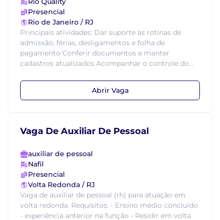
Rio Quality
Presencial
Rio de Janeiro / RJ
Principais atividades: Dar suporte às rotinas de
admissão, férias, desligamentos e folha de
pagamento Conferir documentos e manter
cadastros atualizados Acompanhar o controle do...
Abrir Vaga
Vaga De Auxiliar De Pessoal
auxiliar de pessoal
Nafil
Presencial
Volta Redonda / RJ
Vaga de auxiliar de pessoal (rh) para atuação em
volta redonda. Requisitos: - Ensino médio concluído
- experiência anterior na função - Residir em volta