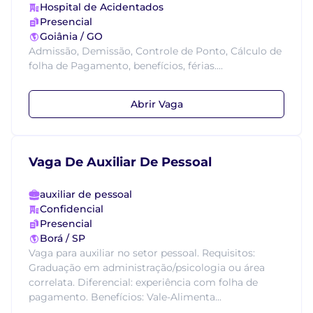
Hospital de Acidentados
Presencial
Goiânia / GO
Admissão, Demissão, Controle de Ponto, Cálculo de
folha de Pagamento, benefícios, férias....
Abrir Vaga
Vaga De Auxiliar De Pessoal
auxiliar de pessoal
Confidencial
Presencial
Borá / SP
Vaga para auxiliar no setor pessoal. Requisitos:
Graduação em administração/psicologia ou área
correlata. Diferencial: experiência com folha de
pagamento. Benefícios: Vale-Alimenta...