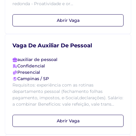
redonda - Proatividade e or...
Abrir Vaga
Vaga De Auxiliar De Pessoal
auxiliar de pessoal
Confidencial
Presencial
Campinas / SP
Requisitos: experiência com as rotinas
departamento pessoal (fechamento folhas
pagamento, impostos, e-Social,declarações). Salário:
a combinar Benefícios: vale refeição, vale trans...
Abrir Vaga