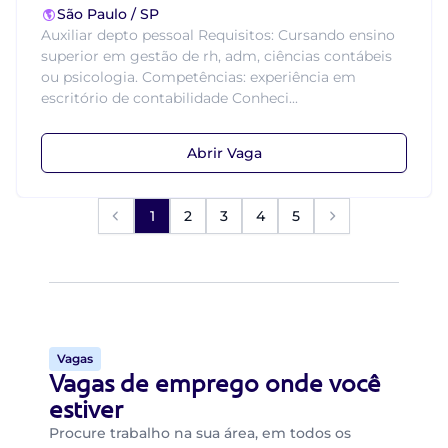
São Paulo / SP
Auxiliar depto pessoal Requisitos: Cursando ensino
superior em gestão de rh, adm, ciências contábeis
ou psicologia. Competências: experiência em
escritório de contabilidade Conheci...
Abrir Vaga
1
2
3
4
5
Vagas
Vagas de emprego onde você
estiver
Procure trabalho na sua área, em todos os