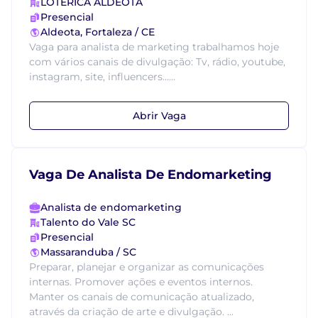
LOTERICA ALDEOTA
Presencial
Aldeota, Fortaleza / CE
Vaga para analista de marketing trabalhamos hoje
com vários canais de divulgação: Tv, rádio, youtube,
instagram, site, influencers......
Abrir Vaga
Vaga De Analista De Endomarketing
Analista de endomarketing
Talento do Vale SC
Presencial
Massaranduba / SC
Preparar, planejar e organizar as comunicações
internas. Promover ações e eventos internos.
Manter os canais de comunicação atualizado,
através da criação de arte e divulgação. ...