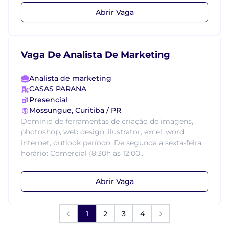
Abrir Vaga
Vaga De Analista De Marketing
Analista de marketing
CASAS PARANA
Presencial
Mossungue, Curitiba / PR
Domínio de ferramentas de criação de imagens,
photoshop, web design, ilustrator, excel, word,
internet, outlook período: De segunda a sexta-feira
horário: Comercial (8:30h as 12:00...
Abrir Vaga
1
2
3
4