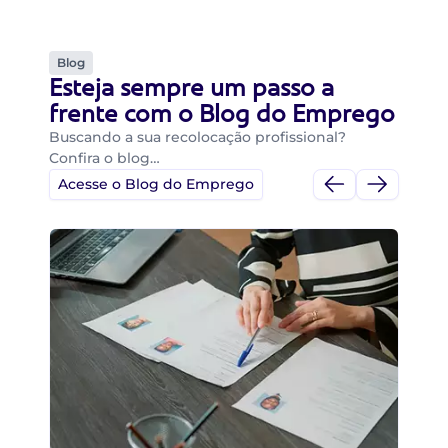
Blog
Esteja sempre um passo a
frente com o Blog do Emprego
Buscando a sua recolocação profissional?
Confira o blog…
Acesse o Blog do Emprego
Di
Di
B
O 
um
ca
o 
de 