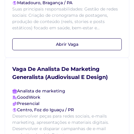
Matadouro, Bragança / PA
Suas principais responsabilidades: Gestão de redes
sociais: Criação de cronograma de postagens,
produção de conteúdo (reels, stories e posts
estáticos) focado em saúde, bem-estar e...
Abrir Vaga
Vaga De Analista De Marketing
Generalista (Audiovisual E Design)
Analista de marketing
GoodWork
Presencial
Centro, Foz do Iguaçu / PR
Desenvolver peças para redes sociais, e-mails
marketing, apresentações e materiais digitais.
Desenvolver e disparar campanhas de e-mail