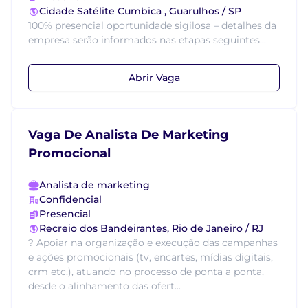
Cidade Satélite Cumbica , Guarulhos / SP
100% presencial oportunidade sigilosa – detalhes da
empresa serão informados nas etapas seguintes...
Abrir Vaga
Vaga De Analista De Marketing
Promocional
Analista de marketing
Confidencial
Presencial
Recreio dos Bandeirantes, Rio de Janeiro / RJ
? Apoiar na organização e execução das campanhas
e ações promocionais (tv, encartes, mídias digitais,
crm etc.), atuando no processo de ponta a ponta,
desde o alinhamento das ofert...