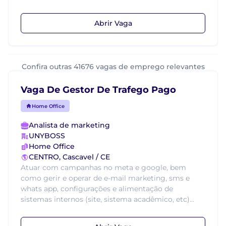
Abrir Vaga
Confira outras 41676 vagas de emprego relevantes
Vaga De Gestor De Trafego Pago
Home Office
Analista de marketing
UNYBOSS
Home Office
CENTRO, Cascavel / CE
Atuar com campanhas no meta e google, bem
como gerir e operar de e-mail marketing, sms e
whats app, configurações e alimentação de
sistemas internos (site, sistema acadêmico, etc)...