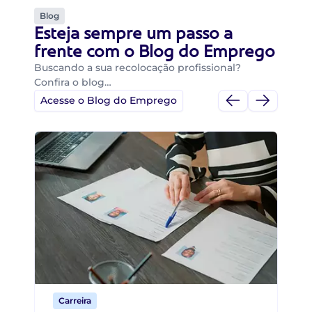
Blog
Esteja sempre um passo a
frente com o Blog do Emprego
Buscando a sua recolocação profissional?
Confira o blog…
Acesse o Blog do Emprego
Di
Di
B
O 
um
ca
o 
de 
Carreira