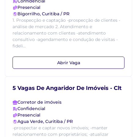
Confidencial
Presencial
Bigorrilho, Curitiba / PR
1. Prospecção e captação -prospecção de clientes -
análise de mercado 2. Atendimento e
relacionamento com clientes -atendimento
consultivo -agendamento e condução de visitas -
fideli...
Abrir Vaga
5 Vagas De Angaridor De Imóveis - Clt
Corretor de imóveis
Confidencial
Presencial
Agua Verde, Curitiba / PR
-prospectar e captar novos imóveis; -manter
relacionamento com proprietários; -atualizar