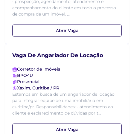
• prospecção, agendamento, atendimento e
acompanhamento do cliente em todo o processo
de compra de um imóvel. ...
Abrir Vaga
Vaga De Angariador De Locação
Corretor de imóveis
BPO4U
Presencial
Xaxim, Curitiba / PR
Estamos em busca de um angariador de locação
para integrar equipe de uma imobiliária em
curitiba/pr. Responsabilidades: - atendimento ao
cliente e esclarecimento de dúvidas por t...
Abrir Vaga