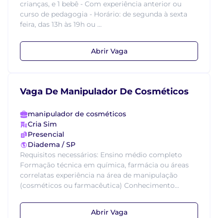
crianças, e 1 bebê - Com experiência anterior ou
curso de pedagogia - Horário: de segunda à sexta
feira, das 13h às 19h ou ...
Abrir Vaga
Vaga De Manipulador De Cosméticos
manipulador de cosméticos
Cria Sim
Presencial
Diadema / SP
Requisitos necessários: Ensino médio completo
Formação técnica em química, farmácia ou áreas
correlatas experiência na área de manipulação
(cosméticos ou farmacêutica) Conhecimento...
Abrir Vaga