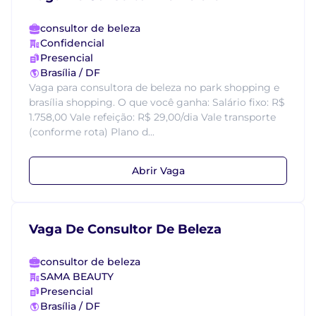
consultor de beleza
Confidencial
Presencial
Brasília / DF
Vaga para consultora de beleza no park shopping e
brasília shopping. O que você ganha: Salário fixo: R$
1.758,00 Vale refeição: R$ 29,00/dia Vale transporte
(conforme rota) Plano d...
Abrir Vaga
Vaga De Consultor De Beleza
consultor de beleza
SAMA BEAUTY
Presencial
Brasília / DF