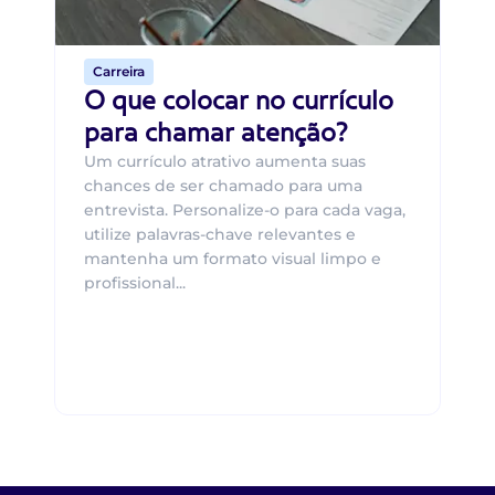
de 
Carreira
O que colocar no currículo
para chamar atenção?
Um currículo atrativo aumenta suas
chances de ser chamado para uma
entrevista. Personalize-o para cada vaga,
utilize palavras-chave relevantes e
mantenha um formato visual limpo e
profissional...