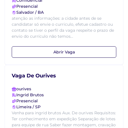
Confidencial
Presencial
Salvador / BA
atenção as informações: a cidade antes de se
candidatar só envie o curriculo, efetue cadastro ou
contato se tiver o perfil da vaga respeite o prazo de
envio do currículo não temos...
Abrir Vaga
Vaga De Ourives
ourives
Ingrid Brutos
Presencial
Limeira / SP
Venha para ingrid brutos Aux. De ourives Requisitos:
Ter conhecimento em expedição Separação de lotes
para equipe de rua Saber fazer montagem, cravação