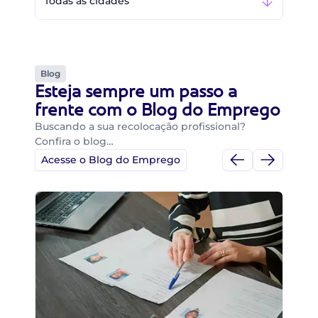
Todas as cidades
Blog
Esteja sempre um passo a
frente com o Blog do Emprego
Buscando a sua recolocação profissional?
Confira o blog…
Acesse o Blog do Emprego
Di
Di
B
O 
um
ca
o 