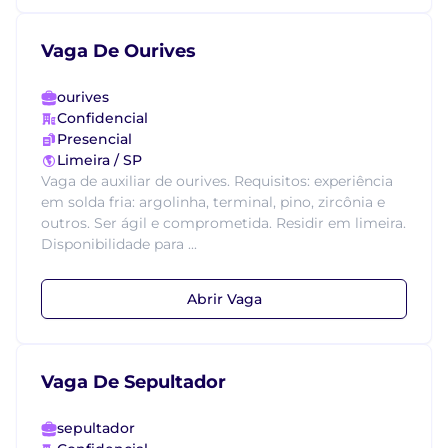
Vaga De Ourives
ourives
Confidencial
Presencial
Limeira / SP
Vaga de auxiliar de ourives. Requisitos: experiência
em solda fria: argolinha, terminal, pino, zircônia e
outros. Ser ágil e comprometida. Residir em limeira.
Disponibilidade para ...
Abrir Vaga
Vaga De Sepultador
sepultador