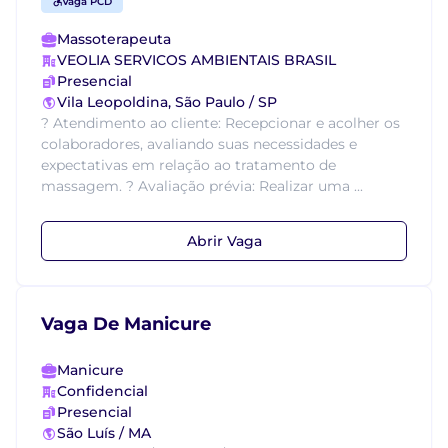
Vaga PCD
Massoterapeuta
VEOLIA SERVICOS AMBIENTAIS BRASIL
Presencial
Vila Leopoldina, São Paulo / SP
? Atendimento ao cliente: Recepcionar e acolher os
colaboradores, avaliando suas necessidades e
expectativas em relação ao tratamento de
massagem. ? Avaliação prévia: Realizar uma ...
Abrir Vaga
Vaga De Manicure
Manicure
Confidencial
Presencial
São Luís / MA