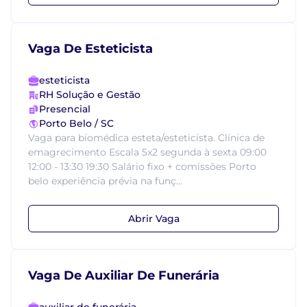
Vaga De Esteticista
esteticista
RH Solução e Gestão
Presencial
Porto Belo / SC
Vaga para biomédica esteta/esteticista. Clínica de
emagrecimento Escala 5x2 segunda à sexta 09:00
12:00 - 13:30 19:30 Salário fixo + comissões Porto
belo experiência prévia na funç...
Abrir Vaga
Vaga De Auxiliar De Funerária