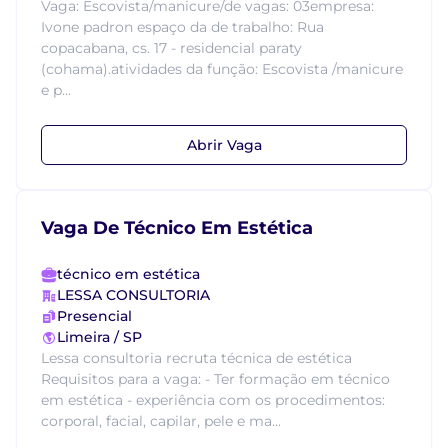
Vaga: Escovista/manicure/de vagas: 03empresa:
Ivone padron espaço da de trabalho: Rua
copacabana, cs. 17 - residencial paraty
(cohama).atividades da função: Escovista /manicure
e p...
Abrir Vaga
Vaga De Técnico Em Estética
técnico em estética
LESSA CONSULTORIA
Presencial
Limeira / SP
Lessa consultoria recruta técnica de estética
Requisitos para a vaga: - Ter formação em técnico
em estética - experiência com os procedimentos:
corporal, facial, capilar, pele e ma...