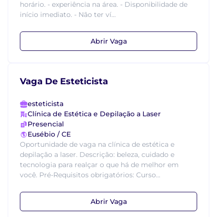
horário. - experiência na área. - Disponibilidade de
início imediato. - Não ter ví...
Abrir Vaga
Vaga De Esteticista
esteticista
Clínica de Estética e Depilação a Laser
Presencial
Eusébio / CE
Oportunidade de vaga na clínica de estética e
depilação a laser. Descrição: beleza, cuidado e
tecnologia para realçar o que há de melhor em
você. Pré-Requisitos obrigatórios: Curso...
Abrir Vaga