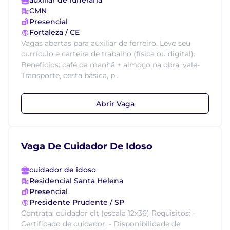
auxiliar de funerária
CMN
Presencial
Fortaleza / CE
Vagas abertas para auxiliar de ferreiro. Leve seu
currículo e carteira de trabalho (física ou digital).
Benefícios: café da manhã + almoço na obra, vale-
Transporte, cesta básica, p...
Abrir Vaga
Vaga De Cuidador De Idoso
cuidador de idoso
Residencial Santa Helena
Presencial
Presidente Prudente / SP
Contrata: cuidador clt (escala 12x36) Requisitos: -
Certificado de cuidador. - Disponibilidade de