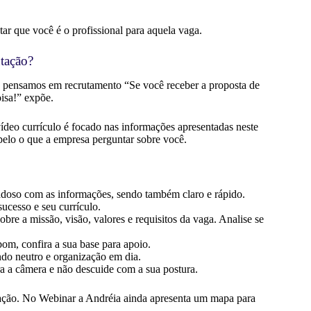
ar que você é o profissional para aquela vaga.
ntação?
do pensamos em recrutamento “Se você receber a proposta de
oisa!” expõe.
vídeo currículo é focado nas informações apresentadas neste
pelo o que a empresa perguntar sobre você.
adoso com as informações, sendo também claro e rápido.
sucesso e seu currículo.
re a missão, visão, valores e requisitos da vaga. Analise se
bom, confira a sua base para apoio.
ndo neutro e organização em dia.
ra a câmera e não descuide com a sua postura.
ntação. No Webinar a Andréia ainda apresenta um mapa para