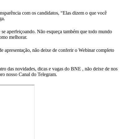
ansparência com os candidatos, “Elas dizem o que você
ga.
do e se aperfeiçoando. Não esqueça também que todo mundo
como melhorar.
de apresentação, não deixe de conferir o Webinar completo
ntro das novidades, dicas e
vagas do BNE
, não deixe de nos
 pro nosso
Canal do Telegram
.