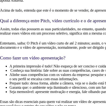
aponta Andréia.
Acima de tudo, entenda que este é o momento de se vender, de apresent
Qual a diferença entre Pitch, vídeo currículo e o de aprese
Assim, todas elas possuem as suas particularidades, no entanto, quan
realizar esses vídeos em um processo seletivo, significa sim a mesma c
Entretanto, saiba: O Pitch é um vídeo curto de até 2 minutos; assim, o 
documento e o vídeo de apresentação, normalmente, pode ser dirigido 
Como fazer um vídeo apresentação?
A primeira impressão é tudo! Não esqueça de ser conciso e cuid
Conheça sua história: fale sobre as suas competências, cases de 
Alinhe suas competências com os valores da empresa: pesquise sob
o seu perfil se encaixa com essas informações.
Prepare tudo: dessa forma, alinhe a câmera, veja se o áudio está 
Garanta que: o ambiente seja iluminado e silencioso, com um fu
Seja memorável: apresente motivação e energia, fale olhando pa
Essas são dicas essenciais para quem vai realizar um vídeo de aprese
que você faça o roteiro do seu vídeo e não se perca.