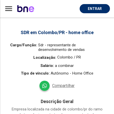
menu
ENTRAR
Home
Vaga de Sdr Representante De Desenvolvimento De Vendas em Colombo
SDR em Colombo/PR - home office
Cargo/Função:
Sdr - representante de
desenvolvimento de vendas
Colombo / PR
Localização:
Salário:
a combinar
Tipo de vínculo:
Autônomo - Home Office
Compartilhar
Descrição Geral
Empresa localizada na cidade de colombo/pr do ramo