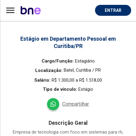
menu
ENTRAR
Home
Vaga de Estagiario em Curitiba
Estágio em Departamento Pessoal em
Curitiba/PR
Cargo/Função:
Estagiário
Batel,
Curitiba / PR
Localização:
Salário:
R$ 1.300,00 a R$ 1.518,00
Tipo de vínculo:
Estágio
Compartilhar
Descrição Geral
Empresa de tecnologia com foco em sistemas para rh,