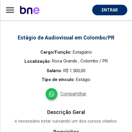
menu
ENTRAR
Home
Vaga de Estagiario em Colombo
Estágio de Audiovisual em Colombo/PR
Cargo/Função:
Estagiário
Roca Grande ,
Colombo / PR
Localização:
Salário:
R$ 1.500,00
Tipo de vínculo:
Estágio
Compartilhar
Descrição Geral
é necessário estar cursando um dos cursos citados.