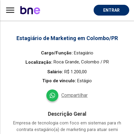
menu
ENTRAR
Home
Vaga de Estagiario em Colombo
Estagiário de Marketing em Colombo/PR
Cargo/Função:
Estagiário
Roca Grande,
Colombo / PR
Localização:
Salário:
R$ 1.200,00
Tipo de vínculo:
Estágio
Compartilhar
Descrição Geral
Empresa de tecnologia com foco em sistemas para rh
contrata estagiário(a) de marketing para atuar semi