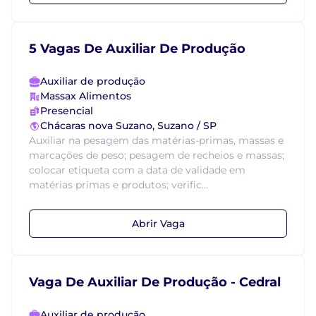
5 Vagas De Auxiliar De Produção
Auxiliar de produção
Massax Alimentos
Presencial
Chácaras nova Suzano, Suzano / SP
Auxiliar na pesagem das matérias-primas, massas e
marcações de peso; pesagem de recheios e massas;
colocar etiqueta com a data de validade em
matérias primas e produtos; verific...
Abrir Vaga
Vaga De Auxiliar De Produção - Cedral
Auxiliar de produção