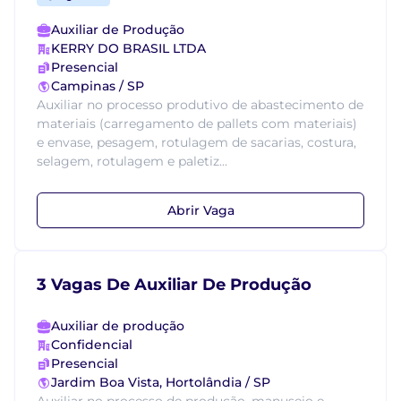
Auxiliar de Produção
KERRY DO BRASIL LTDA
Presencial
Campinas / SP
Auxiliar no processo produtivo de abastecimento de
materiais (carregamento de pallets com materiais)
e envase, pesagem, rotulagem de sacarias, costura,
selagem, rotulagem e paletiz...
Abrir Vaga
3 Vagas De Auxiliar De Produção
Auxiliar de produção
Confidencial
Presencial
Jardim Boa Vista, Hortolândia / SP