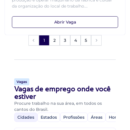
produção e operar maquinário da fábrica e cuidar
da organização do local de trabalho....
Abrir Vaga
1
2
3
4
5
Vagas
Vagas de emprego onde você
estiver
Procure trabalho na sua área, em todos os
cantos do Brasil.
Cidades
Estados
Profissões
Áreas
Home-Off