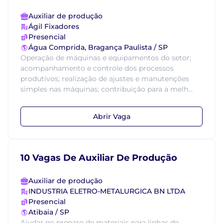
Auxiliar de produção
Ágil Fixadores
Presencial
Água Comprida, Bragança Paulista / SP
Operação de máquinas e equipamentos do setor;
acompanhamento e controle dos processos
produtivos; realização de ajustes e manutenções
simples nas máquinas; contribuição para a melh...
Abrir Vaga
10 Vagas De Auxiliar De Produção
Auxiliar de produção
INDUSTRIA ELETRO-METALURGICA BN LTDA
Presencial
Atibaia / SP
Ajudar no preparo de materiais para linhas de