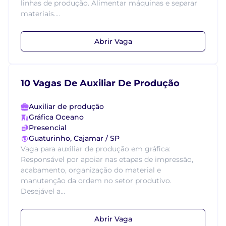
linhas de produção. Alimentar máquinas e separar
materiais....
Abrir Vaga
10 Vagas De Auxiliar De Produção
Auxiliar de produção
Gráfica Oceano
Presencial
Guaturinho, Cajamar / SP
Vaga para auxiliar de produção em gráfica:
Responsável por apoiar nas etapas de impressão,
acabamento, organização do material e
manutenção da ordem no setor produtivo.
Desejável a...
Abrir Vaga