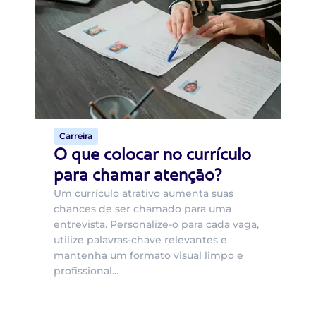
Di
B
O 
um
ca
o 
de 
Carreira
O que colocar no currículo
para chamar atenção?
Um currículo atrativo aumenta suas
chances de ser chamado para uma
entrevista. Personalize-o para cada vaga,
utilize palavras-chave relevantes e
mantenha um formato visual limpo e
profissional...