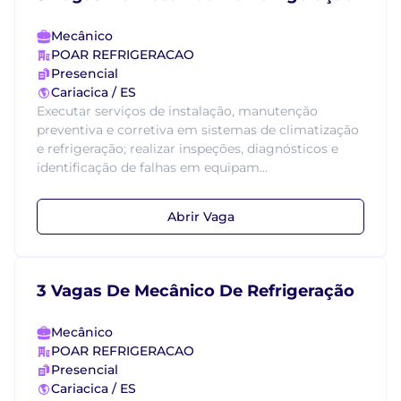
Mecânico
POAR REFRIGERACAO
Presencial
Cariacica / ES
Executar serviços de instalação, manutenção
preventiva e corretiva em sistemas de climatização
e refrigeração; realizar inspeções, diagnósticos e
identificação de falhas em equipam...
Abrir Vaga
3 Vagas De Mecânico De Refrigeração
Mecânico
POAR REFRIGERACAO
Presencial
Cariacica / ES