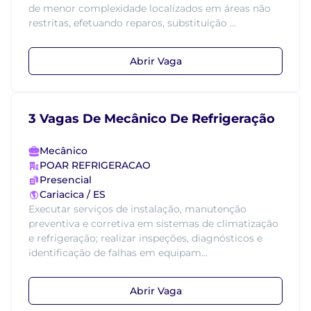
de menor complexidade localizados em áreas não
restritas, efetuando reparos, substituição ...
Abrir Vaga
3 Vagas De Mecânico De Refrigeração
Mecânico
POAR REFRIGERACAO
Presencial
Cariacica / ES
Executar serviços de instalação, manutenção
preventiva e corretiva em sistemas de climatização
e refrigeração; realizar inspeções, diagnósticos e
identificação de falhas em equipam...
Abrir Vaga