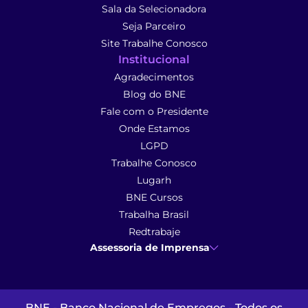
Sala da Selecionadora
Seja Parceiro
Site Trabalhe Conosco
Institucional
Agradecimentos
Blog do BNE
Fale com o Presidente
Onde Estamos
LGPD
Trabalhe Conosco
Lugarh
BNE Cursos
Trabalha Brasil
Redtrabaje
Assessoria de Imprensa
Ana Cunha
- Assessoria de Imprensa
imprensa@anacunhacomunicacao.com.br
(41) 9 9102-1413
BNE - Banco Nacional de Empregos - Todos os