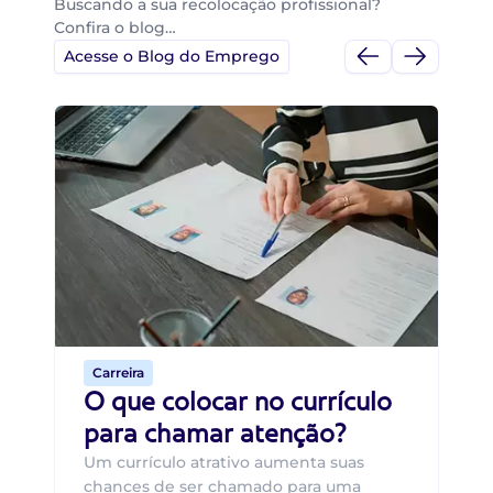
Buscando a sua recolocação profissional?
Confira o blog…
Acesse o Blog do Emprego
Di
Di
B
O 
um
ca
o 
de 
Carreira
O que colocar no currículo
para chamar atenção?
Um currículo atrativo aumenta suas
chances de ser chamado para uma