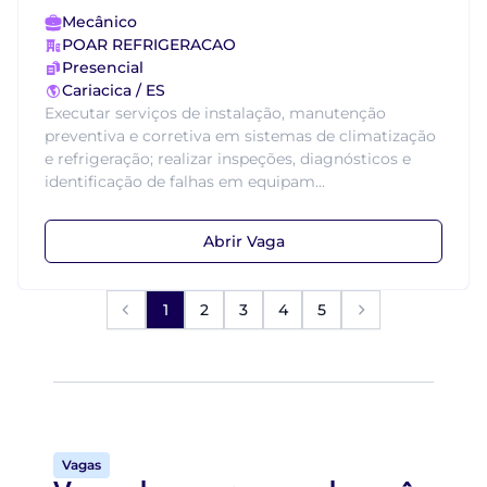
Mecânico
POAR REFRIGERACAO
Presencial
Cariacica / ES
Executar serviços de instalação, manutenção
preventiva e corretiva em sistemas de climatização
e refrigeração; realizar inspeções, diagnósticos e
identificação de falhas em equipam...
Abrir Vaga
1
2
3
4
5
Vagas