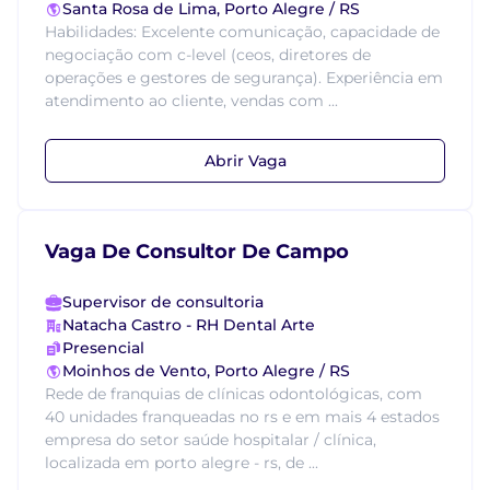
Santa Rosa de Lima, Porto Alegre / RS
Habilidades: Excelente comunicação, capacidade de
negociação com c-level (ceos, diretores de
operações e gestores de segurança). Experiência em
atendimento ao cliente, vendas com ...
Abrir Vaga
Vaga De Consultor De Campo
Supervisor de consultoria
Natacha Castro - RH Dental Arte
Presencial
Moinhos de Vento, Porto Alegre / RS
Rede de franquias de clínicas odontológicas, com
40 unidades franqueadas no rs e em mais 4 estados
empresa do setor saúde hospitalar / clínica,
localizada em porto alegre - rs, de ...