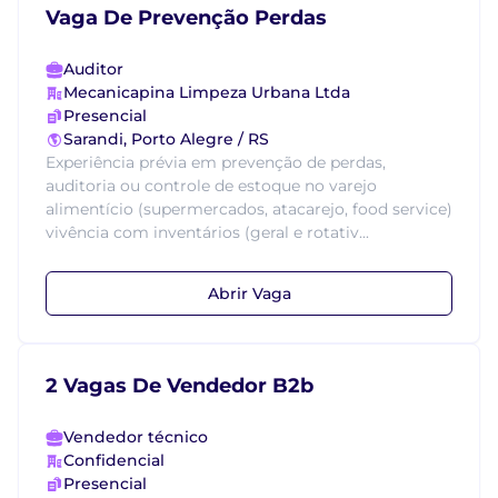
Vaga De Prevenção Perdas
Auditor
Mecanicapina Limpeza Urbana Ltda
Presencial
Sarandi, Porto Alegre / RS
Experiência prévia em prevenção de perdas,
auditoria ou controle de estoque no varejo
alimentício (supermercados, atacarejo, food service)
vivência com inventários (geral e rotativ...
Abrir Vaga
2 Vagas De Vendedor B2b
Vendedor técnico
Confidencial
Presencial