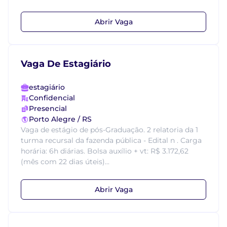
Abrir Vaga
Vaga De Estagiário
estagiário
Confidencial
Presencial
Porto Alegre / RS
Vaga de estágio de pós-Graduação. 2 relatoria da 1
turma recursal da fazenda pública - Edital n . Carga
horária: 6h diárias. Bolsa auxílio + vt: R$ 3.172,62
(mês com 22 dias úteis)...
Abrir Vaga