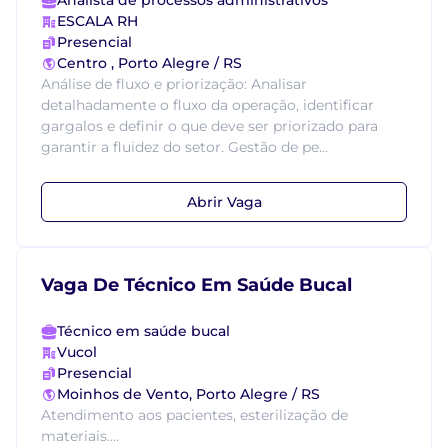
Analista de processos administrativos
ESCALA RH
Presencial
Centro , Porto Alegre / RS
Análise de fluxo e priorização: Analisar
detalhadamente o fluxo da operação, identificar
gargalos e definir o que deve ser priorizado para
garantir a fluidez do setor. Gestão de pe...
Abrir Vaga
Vaga De Técnico Em Saúde Bucal
Técnico em saúde bucal
Vucol
Presencial
Moinhos de Vento, Porto Alegre / RS
Atendimento aos pacientes, esterilização de
materiais....