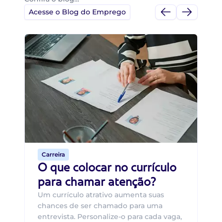
Acesse o Blog do Emprego
Di
Di
B
O 
um
ca
o 
de 
Carreira
O que colocar no currículo
para chamar atenção?
Um currículo atrativo aumenta suas
chances de ser chamado para uma
entrevista. Personalize-o para cada vaga,