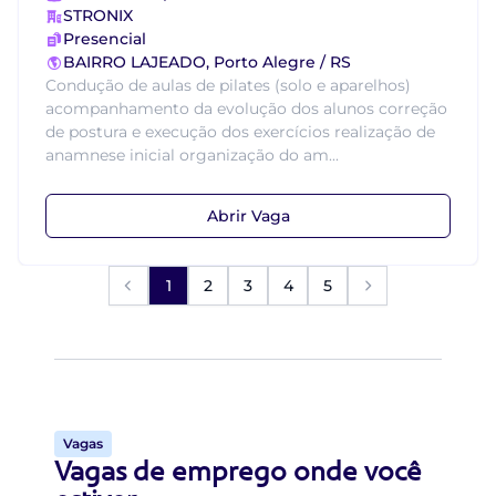
STRONIX
Presencial
BAIRRO LAJEADO, Porto Alegre / RS
Condução de aulas de pilates (solo e aparelhos)
acompanhamento da evolução dos alunos correção
de postura e execução dos exercícios realização de
anamnese inicial organização do am...
Abrir Vaga
1
2
3
4
5
Vagas
Vagas de emprego onde você