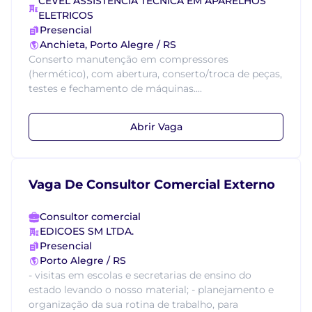
CEVEL ASSISTENCIA TECNICA EM APARELHOS
ELETRICOS
Presencial
Anchieta, Porto Alegre / RS
Conserto manutenção em compressores
(hermético), com abertura, conserto/troca de peças,
testes e fechamento de máquinas....
Abrir Vaga
Vaga De Consultor Comercial Externo
Consultor comercial
EDICOES SM LTDA.
Presencial
Porto Alegre / RS
- visitas em escolas e secretarias de ensino do
estado levando o nosso material; - planejamento e
organização da sua rotina de trabalho, para