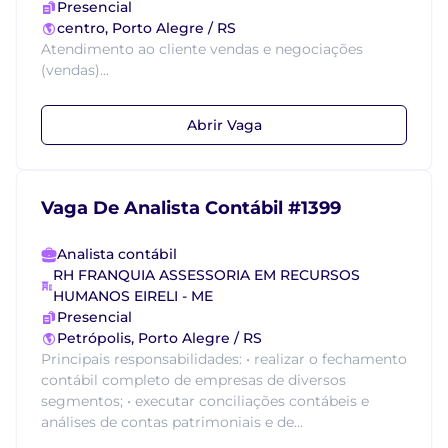
Presencial
centro, Porto Alegre / RS
Atendimento ao cliente vendas e negociações
(vendas)...
Abrir Vaga
Vaga De Analista Contábil #1399
Analista contábil
RH FRANQUIA ASSESSORIA EM RECURSOS
HUMANOS EIRELI - ME
Presencial
Petrópolis, Porto Alegre / RS
Principais responsabilidades: • realizar o fechamento
contábil completo de empresas de diversos
segmentos; • executar conciliações contábeis e
análises de contas patrimoniais e de...