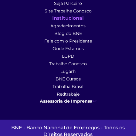
Seja Parceiro
Site Trabalhe Conosco
Institucional
Agradecimentos
Blog do BNE
Fale com o Presidente
Onde Estamos
LGPD
Trabalhe Conosco
Lugarh
BNE Cursos
Trabalha Brasil
Redtrabaje
Assessoria de Imprensa
Ana Cunha
- Assessoria de Imprensa
imprensa@anacunhacomunicacao.com.br
(41) 9 9102-1413
BNE - Banco Nacional de Empregos - Todos os
Direitos Reservados