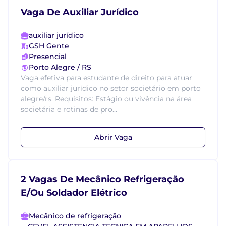
Vaga De Auxiliar Jurídico
auxiliar jurídico
GSH Gente
Presencial
Porto Alegre / RS
Vaga efetiva para estudante de direito para atuar
como auxiliar jurídico no setor societário em porto
alegre/rs. Requisitos: Estágio ou vivência na área
societária e rotinas de pro...
Abrir Vaga
2 Vagas De Mecânico Refrigeração
E/Ou Soldador Elétrico
Mecânico de refrigeração