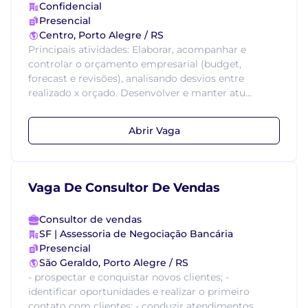
Confidencial
Presencial
Centro, Porto Alegre / RS
Principais atividades: Elaborar, acompanhar e
controlar o orçamento empresarial (budget,
forecast e revisões), analisando desvios entre
realizado x orçado. Desenvolver e manter atu...
Abrir Vaga
Vaga De Consultor De Vendas
Consultor de vendas
SF | Assessoria de Negociação Bancária
Presencial
São Geraldo, Porto Alegre / RS
- prospectar e conquistar novos clientes; -
identificar oportunidades e realizar o primeiro
contato com clientes; - conduzir atendimentos