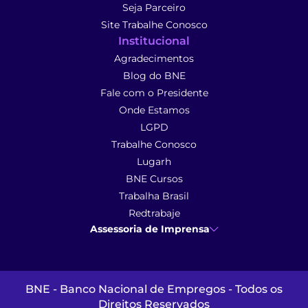
Seja Parceiro
Site Trabalhe Conosco
Institucional
Agradecimentos
Blog do BNE
Fale com o Presidente
Onde Estamos
LGPD
Trabalhe Conosco
Lugarh
BNE Cursos
Trabalha Brasil
Redtrabaje
Assessoria de Imprensa
Ana Cunha
- Assessoria de Imprensa
imprensa@anacunhacomunicacao.com.br
(41) 9 9102-1413
BNE - Banco Nacional de Empregos - Todos os
Direitos Reservados