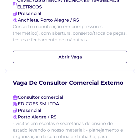
CEVEL ASSISTENCIA TECNICA EM APARELHOS
ELETRICOS
Presencial
Anchieta, Porto Alegre / RS
Conserto manutenção em compressores
(hermético), com abertura, conserto/troca de peças,
testes e fechamento de máquinas....
Abrir Vaga
Vaga De Consultor Comercial Externo
Consultor comercial
EDICOES SM LTDA.
Presencial
Porto Alegre / RS
- visitas em escolas e secretarias de ensino do
estado levando o nosso material; - planejamento e
organização da sua rotina de trabalho, para