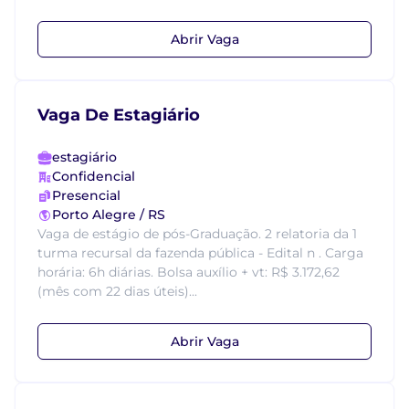
Abrir Vaga
Vaga De Estagiário
estagiário
Confidencial
Presencial
Porto Alegre / RS
Vaga de estágio de pós-Graduação. 2 relatoria da 1
turma recursal da fazenda pública - Edital n . Carga
horária: 6h diárias. Bolsa auxílio + vt: R$ 3.172,62
(mês com 22 dias úteis)...
Abrir Vaga