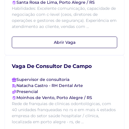
Santa Rosa de Lima, Porto Alegre / RS
Habilidades: Excelente comunicação, capacidade de
negociação com c-level (ceos, diretores de
operações e gestores de segurança). Experiência em
atendimento ao cliente, vendas com ...
Abrir Vaga
Vaga De Consultor De Campo
Supervisor de consultoria
Natacha Castro - RH Dental Arte
Presencial
Moinhos de Vento, Porto Alegre / RS
Rede de franquias de clínicas odontológicas, com
40 unidades franqueadas no rs e em mais 4 estados
empresa do setor saúde hospitalar / clínica,
localizada em porto alegre - rs, de ...