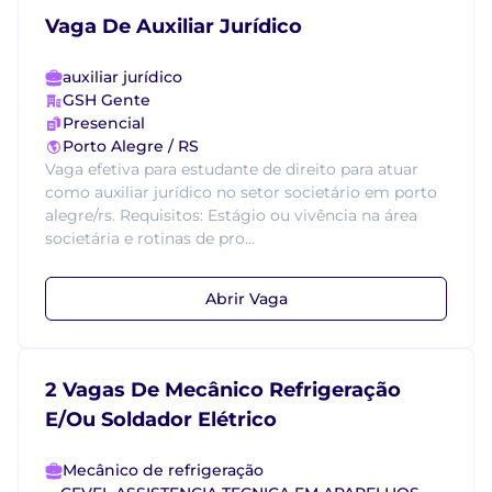
Vaga De Auxiliar Jurídico
auxiliar jurídico
GSH Gente
Presencial
Porto Alegre / RS
Vaga efetiva para estudante de direito para atuar
como auxiliar jurídico no setor societário em porto
alegre/rs. Requisitos: Estágio ou vivência na área
societária e rotinas de pro...
Abrir Vaga
2 Vagas De Mecânico Refrigeração
E/Ou Soldador Elétrico
Mecânico de refrigeração