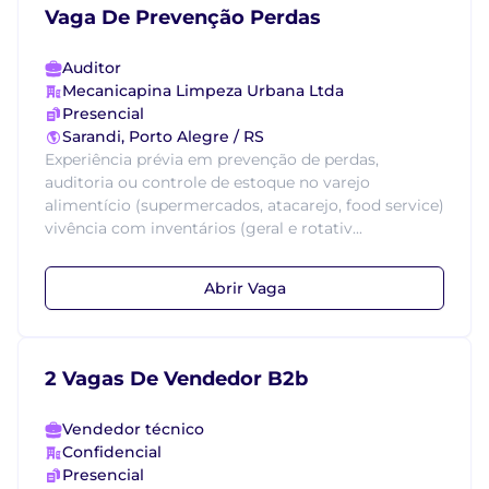
Vaga De Prevenção Perdas
Auditor
Mecanicapina Limpeza Urbana Ltda
Presencial
Sarandi, Porto Alegre / RS
Experiência prévia em prevenção de perdas,
auditoria ou controle de estoque no varejo
alimentício (supermercados, atacarejo, food service)
vivência com inventários (geral e rotativ...
Abrir Vaga
2 Vagas De Vendedor B2b
Vendedor técnico
Confidencial
Presencial