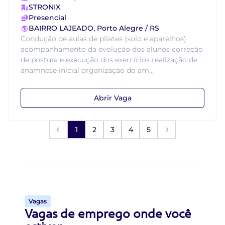
STRONIX
Presencial
BAIRRO LAJEADO, Porto Alegre / RS
Condução de aulas de pilates (solo e aparelhos)
acompanhamento da evolução dos alunos correção
de postura e execução dos exercícios realização de
anamnese inicial organização do am...
Abrir Vaga
1
2
3
4
5
Vagas
Vagas de emprego onde você