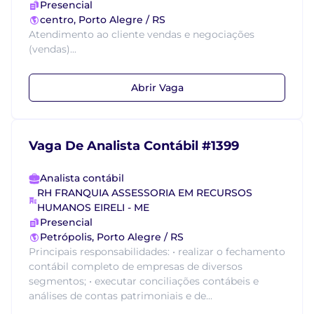
Presencial
centro, Porto Alegre / RS
Atendimento ao cliente vendas e negociações
(vendas)...
Abrir Vaga
Vaga De Analista Contábil #1399
Analista contábil
RH FRANQUIA ASSESSORIA EM RECURSOS
HUMANOS EIRELI - ME
Presencial
Petrópolis, Porto Alegre / RS
Principais responsabilidades: • realizar o fechamento
contábil completo de empresas de diversos
segmentos; • executar conciliações contábeis e
análises de contas patrimoniais e de...