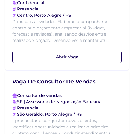
Confidencial
Presencial
Centro, Porto Alegre / RS
Principais atividades: Elaborar, acompanhar e
controlar o orçamento empresarial (budget,
forecast e revisões), analisando desvios entre
realizado x orçado. Desenvolver e manter atu...
Abrir Vaga
Vaga De Consultor De Vendas
Consultor de vendas
SF | Assessoria de Negociação Bancária
Presencial
São Geraldo, Porto Alegre / RS
- prospectar e conquistar novos clientes; -
identificar oportunidades e realizar o primeiro
contato com clientes; - conduzir atendimentos