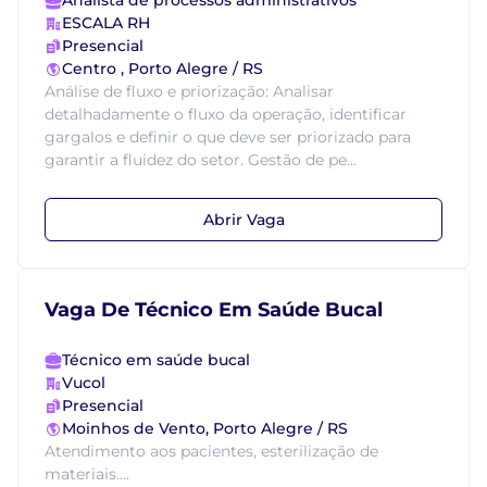
Analista de processos administrativos
ESCALA RH
Presencial
Centro , Porto Alegre / RS
Análise de fluxo e priorização: Analisar
detalhadamente o fluxo da operação, identificar
gargalos e definir o que deve ser priorizado para
garantir a fluidez do setor. Gestão de pe...
Abrir Vaga
Vaga De Técnico Em Saúde Bucal
Técnico em saúde bucal
Vucol
Presencial
Moinhos de Vento, Porto Alegre / RS
Atendimento aos pacientes, esterilização de
materiais....