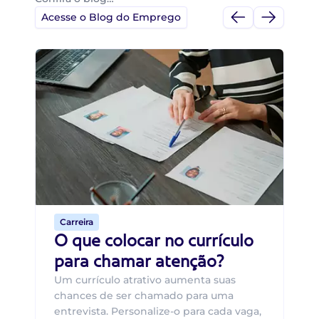
Acesse o Blog do Emprego
Di
Di
B
O 
um
ca
o 
de 
Carreira
O que colocar no currículo
para chamar atenção?
Um currículo atrativo aumenta suas
chances de ser chamado para uma
entrevista. Personalize-o para cada vaga,