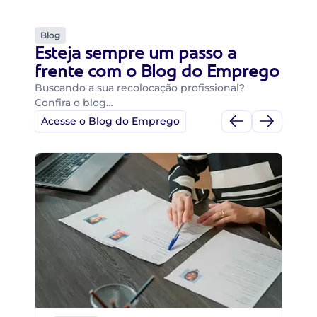
Blog
Esteja sempre um passo a
frente com o Blog do Emprego
Buscando a sua recolocação profissional?
Confira o blog…
Acesse o Blog do Emprego
Di
Di
B
O 
um
ca
o 
de 