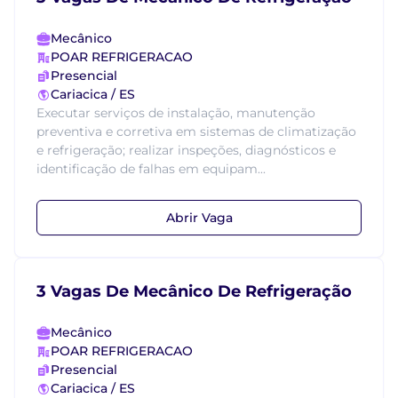
Mecânico
POAR REFRIGERACAO
Presencial
Cariacica / ES
Executar serviços de instalação, manutenção
preventiva e corretiva em sistemas de climatização
e refrigeração; realizar inspeções, diagnósticos e
identificação de falhas em equipam...
Abrir Vaga
3 Vagas De Mecânico De Refrigeração
Mecânico
POAR REFRIGERACAO
Presencial
Cariacica / ES