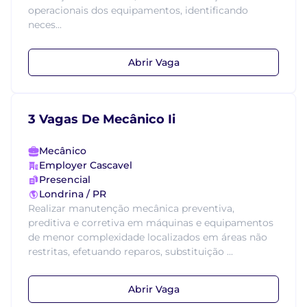
operacionais dos equipamentos, identificando
neces...
Abrir Vaga
3 Vagas De Mecânico Ii
Mecânico
Employer Cascavel
Presencial
Londrina / PR
Realizar manutenção mecânica preventiva,
preditiva e corretiva em máquinas e equipamentos
de menor complexidade localizados em áreas não
restritas, efetuando reparos, substituição ...
Abrir Vaga