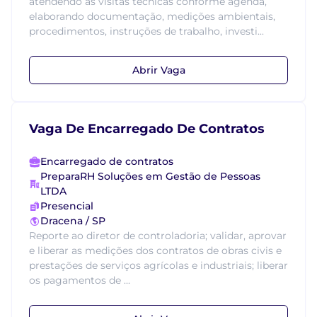
atendendo as visitas técnicas conforme agenda,
elaborando documentação, medições ambientais,
procedimentos, instruções de trabalho, investi...
Abrir Vaga
Vaga De Encarregado De Contratos
Encarregado de contratos
PreparaRH Soluções em Gestão de Pessoas
LTDA
Presencial
Dracena / SP
Reporte ao diretor de controladoria; validar, aprovar
e liberar as medições dos contratos de obras civis e
prestações de serviços agrícolas e industriais; liberar
os pagamentos de ...