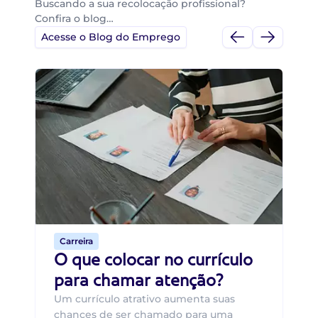
Buscando a sua recolocação profissional?
Confira o blog…
Acesse o Blog do Emprego
Di
Di
B
O 
um
ca
o 
de 
Carreira
O que colocar no currículo
para chamar atenção?
Um currículo atrativo aumenta suas
chances de ser chamado para uma