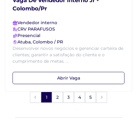
Vaga De Vendedor Interno Jr -
Colombo/Pr
Vendedor interno
CRV PARAFUSOS
Presencial
Atuba, Colombo / PR
Desenvolver novos negócios e gerenciar carteira de
clientes; garantir a satisfação do cliente e o
cumprimento de metas. ...
Abrir Vaga
1
2
3
4
5