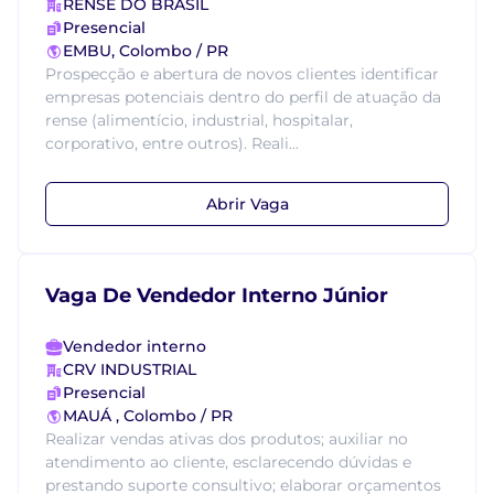
RENSE DO BRASIL
Presencial
EMBU, Colombo / PR
Prospecção e abertura de novos clientes identificar
empresas potenciais dentro do perfil de atuação da
rense (alimentício, industrial, hospitalar,
corporativo, entre outros). Reali...
Abrir Vaga
Vaga De Vendedor Interno Júnior
Vendedor interno
CRV INDUSTRIAL
Presencial
MAUÁ , Colombo / PR
Realizar vendas ativas dos produtos; auxiliar no
atendimento ao cliente, esclarecendo dúvidas e
prestando suporte consultivo; elaborar orçamentos