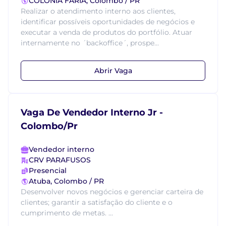
COLONIA FARIA, Colombo / PR
Realizar o atendimento interno aos clientes,
identificar possíveis oportunidades de negócios e
executar a venda de produtos do portfólio. Atuar
internamente no ´backoffice´, prospe...
Abrir Vaga
Vaga De Vendedor Interno Jr -
Colombo/Pr
Vendedor interno
CRV PARAFUSOS
Presencial
Atuba, Colombo / PR
Desenvolver novos negócios e gerenciar carteira de
clientes; garantir a satisfação do cliente e o
cumprimento de metas. ...