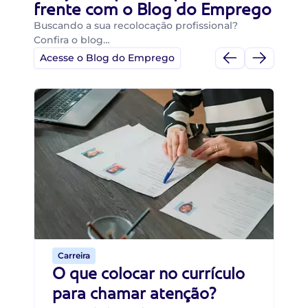
frente com o Blog do Emprego
Buscando a sua recolocação profissional?
Confira o blog…
Acesse o Blog do Emprego
Di
Di
B
O 
um
ca
o 
de 
Carreira
O que colocar no currículo
para chamar atenção?