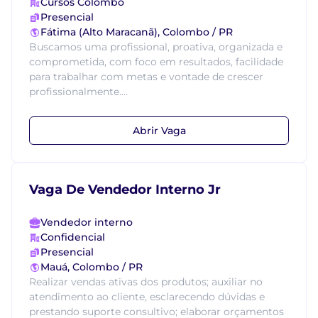
Cursos Colombo
Presencial
Fátima (Alto Maracanã), Colombo / PR
Buscamos uma profissional, proativa, organizada e
comprometida, com foco em resultados, facilidade
para trabalhar com metas e vontade de crescer
profissionalmente....
Abrir Vaga
Vaga De Vendedor Interno Jr
Vendedor interno
Confidencial
Presencial
Mauá, Colombo / PR
Realizar vendas ativas dos produtos; auxiliar no
atendimento ao cliente, esclarecendo dúvidas e
prestando suporte consultivo; elaborar orçamentos