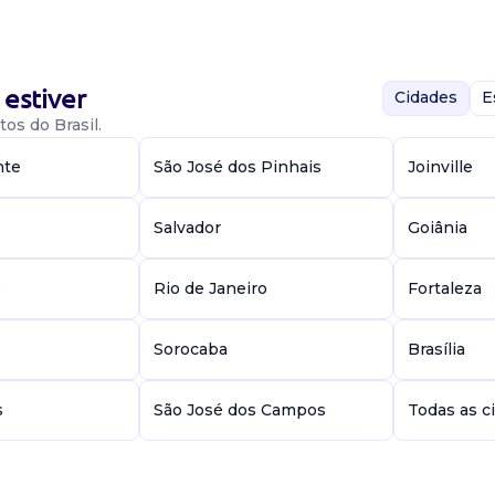
estiver
Cidades
E
os do Brasil.
e e mantenha seu
nte
São José dos Pinhais
Joinville
Salvador
Goiânia
e
Rio de Janeiro
Fortaleza
DA
Sorocaba
Brasília
lientes do setor
a de novos
s
São José dos Campos
Todas as c
struturas fot...