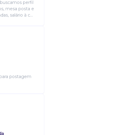
buscamos perfil
os, mesa posta e
, salário à c...
l para postagem
da