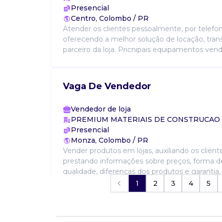
Presencial
Centro, Colombo / PR
Atender os clientes pessoalmente, por telefon
oferecendo a melhor solução de locação, tr
parceiro da loja. Pricnipais equipamentos vend
Vaga De Vendedor
Vendedor de loja
PREMIUM MATERIAIS DE CONSTRUCAO
Presencial
Monza, Colombo / PR
Vender produtos em lojas, auxiliando os client
prestando informações sobre preços, forma 
qualidade, diferenças dos produtos e garantia,
atendimento...
1
2
3
4
5
Vaga De Vendedor