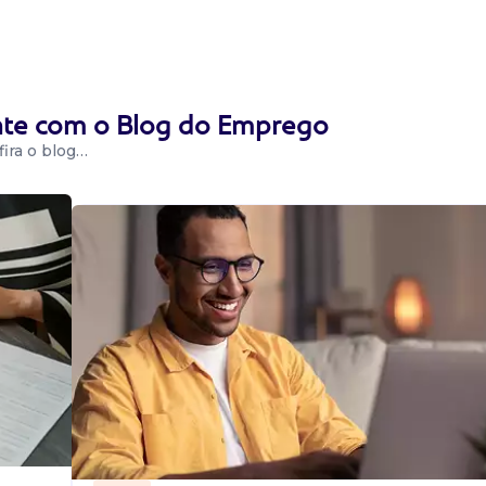
ente com o Blog do Emprego
ira o blog…
ada e
idade para
issionalmente....
ada e
idade para
issionalmente....