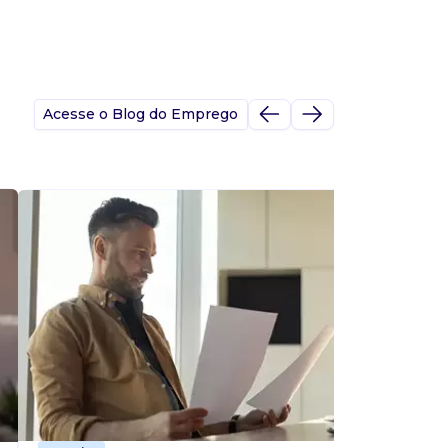
Acesse o Blog do Emprego
A
s
p