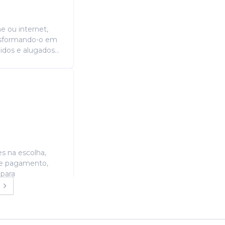
e ou internet,
ansformando-o em
idos e alugados...
es na escolha,
de pagamento,
 para