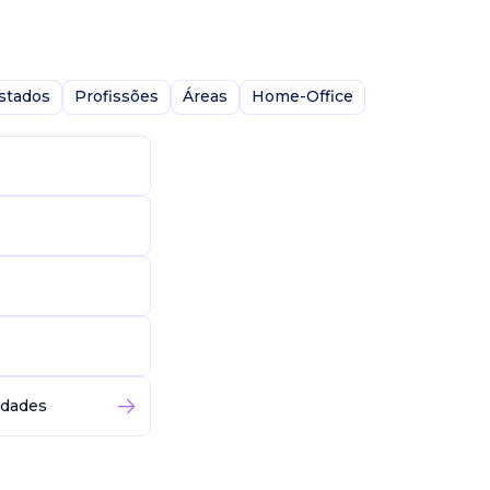
stados
Profissões
Áreas
Home-Office
idades