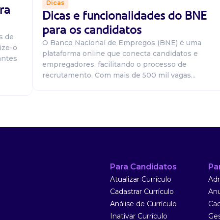
Dicas
ra
Dicas e funcionalidades do BNE
para os candidatos
s de
O Banco Nacional de Empregos (BNE) é uma
ize-o
plataforma online que conecta candidatos e
antes
empregadores, facilitando o processo de
recrutamento. Com mais de 500 mil vagas...
 aos clientes
 suas dores e
dos. Gestão de
Para Candidatos
Pa
Atualizar Currículo
Adm
Cadastrar Currículo
Anu
Análise de Currículo
Cad
Inativar Currículo
Ges