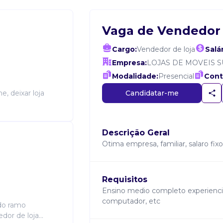
Vaga de Vendedor 
Cargo:
Vendedor de loja
Salár
Empresa:
LOJAS DE MOVEIS 
Modalidade:
Presencial
Cont
Candidatar-me
e, deixar loja
Descrição Geral
Otima empresa, familiar, salaro fi
Requisitos
Ensino medio completo experienc
computador, etc
do ramo
or de loja...