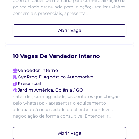
oportunidades de mercado para comercialização de
pp reciclado granulado para injeção; • realizar visitas
comerciais presenciais, apresenta...
Abrir Vaga
10 Vagas De Vendedor Interno
Vendedor interno
GynProg Diagnóstico Automotivo
Presencial
Jardim América, Goiânia / GO
- atender, com agilidade, os contatos que chegam
pelo whatsapp - apresentar o equipamento
adequado à necessidade do cliente - conduzir a
negociação de forma consultiva: Entender, r...
Abrir Vaga