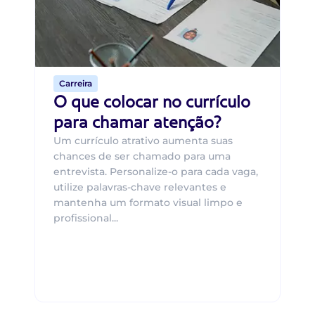
um
ca
o 
de 
Carreira
O que colocar no currículo
para chamar atenção?
Um currículo atrativo aumenta suas
chances de ser chamado para uma
entrevista. Personalize-o para cada vaga,
utilize palavras-chave relevantes e
mantenha um formato visual limpo e
profissional...