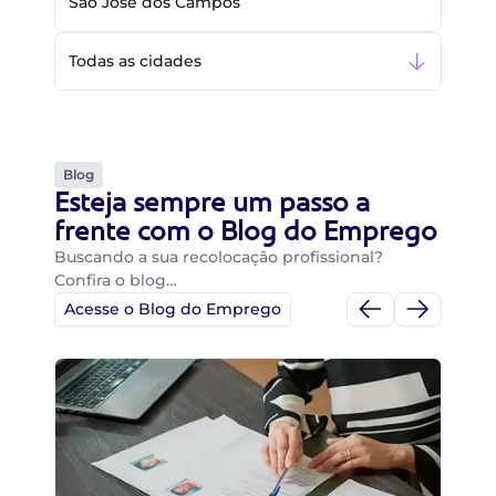
São José dos Campos
Todas as cidades
Blog
Esteja sempre um passo a
frente com o Blog do Emprego
Buscando a sua recolocação profissional?
Confira o blog…
Acesse o Blog do Emprego
Di
Di
B
O 