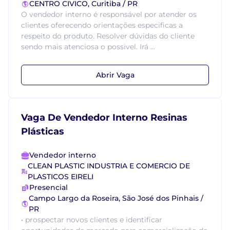
CENTRO CIVICO, Curitiba / PR
O vendedor interno é responsável por atender os
clientes oferecendo orientações especificas a
respeito do produto. Resolver dúvidas do cliente
sendo mais atenciosa o possivel. Irá ...
Abrir Vaga
Vaga De Vendedor Interno Resinas
Plásticas
Vendedor interno
CLEAN PLASTIC INDUSTRIA E COMERCIO DE
PLASTICOS EIRELI
Presencial
Campo Largo da Roseira, São José dos Pinhais /
PR
• prospectar novos clientes e identificar