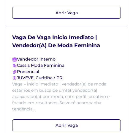
Abrir Vaga
Vaga De Vaga Inicio Imediato |
Vendedor(A) De Moda Feminina
Vendedor interno
Cassis Moda Feminina
Presencial
JUVEVE, Curitiba / PR
Vaga – início imediato | vendedor(a) de moda
estamos em busca de um(a) vendedor(a)
apaixonado(a) por moda, com perfil, proativo e
focado em resultados. Se você acompanha
tendência...
Abrir Vaga