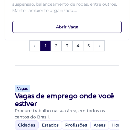
suspensão, balanceamento de rodas, entre outros.
Manter ambiente organizado....
Abrir Vaga
1
2
3
4
5
Vagas
Vagas de emprego onde você
estiver
Procure trabalho na sua área, em todos os
cantos do Brasil.
Cidades
Estados
Profissões
Áreas
Home-Off