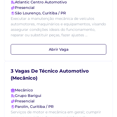
Atlantic Centro Automotivo
Presencial
São Lourenço, Curitiba / PR
Executar a manutenção mecânica de veículos
automotores, maquinários e equipamentos, visando
assegurar condições ideais do funcionamento,
reparar ou substituir peças, fazer ajustes ...
Abrir Vaga
3 Vagas De Técnico Automotivo
(Mecânico)
Mecânico
Grupo Barigui
Presencial
Parolin, Curitiba / PR
Serviços de motor e mecânica em geral;; cumprir