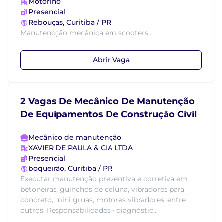
Motorino
Presencial
Rebouças, Curitiba / PR
Manutencção mecânica em scooters...
Abrir Vaga
2 Vagas De Mecânico De Manutenção
De Equipamentos De Construção Civil
Mecânico de manutenção
XAVIER DE PAULA & CIA LTDA
Presencial
boqueirão, Curitiba / PR
Executar manutenção preventiva e corretiva em
betoneiras, guinchos de coluna, vibradores para
concreto, mini gruas, motores vibradores, entre
outros. Responsabilidades • diagnóstic...