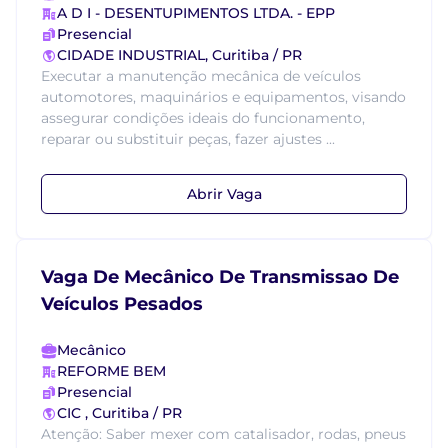
A D I - DESENTUPIMENTOS LTDA. - EPP
Presencial
CIDADE INDUSTRIAL, Curitiba / PR
Executar a manutenção mecânica de veículos
automotores, maquinários e equipamentos, visando
assegurar condições ideais do funcionamento,
reparar ou substituir peças, fazer ajustes ...
Abrir Vaga
Vaga De Mecânico De Transmissao De
Veículos Pesados
Mecânico
REFORME BEM
Presencial
CIC , Curitiba / PR
Atenção: Saber mexer com catalisador, rodas, pneus