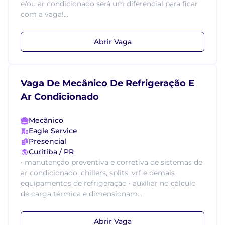
e/ou ar condicionado será um diferencial para ficar
com a vaga!...
Abrir Vaga
Vaga De Mecânico De Refrigeração E
Ar Condicionado
Mecânico
Eagle Service
Presencial
Curitiba / PR
• manutenção preventiva e corretiva de sistemas de
ar condicionado, chillers, splits, vrf e demais
equipamentos de refrigeração • auxiliar no cálculo
de carga térmica e dimensionam...
Abrir Vaga