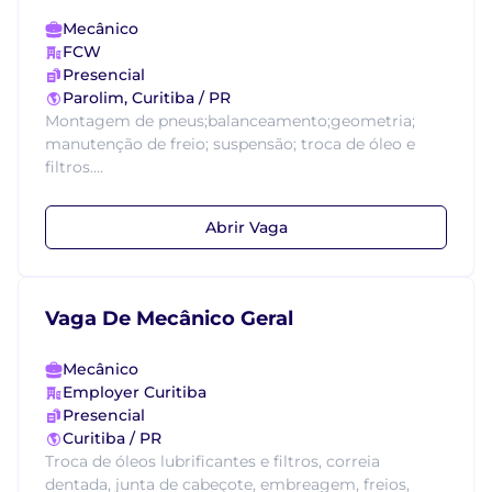
Mecânico
FCW
Presencial
Parolim, Curitiba / PR
Montagem de pneus;balanceamento;geometria;
manutenção de freio; suspensão; troca de óleo e
filtros....
Abrir Vaga
Vaga De Mecânico Geral
Mecânico
Employer Curitiba
Presencial
Curitiba / PR
Troca de óleos lubrificantes e filtros, correia
dentada, junta de cabeçote, embreagem, freios,