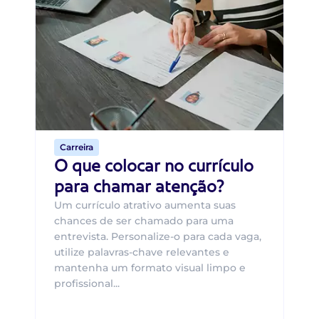
Di
B
O 
um
ca
o 
de 
Carreira
O que colocar no currículo
para chamar atenção?
Um currículo atrativo aumenta suas
chances de ser chamado para uma
entrevista. Personalize-o para cada vaga,
utilize palavras-chave relevantes e
mantenha um formato visual limpo e
profissional...