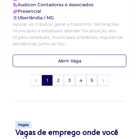
Audicon Contadores e Associados
Presencial
Uberlândia / MG
Apurar os tributos; gerar e transmitir declarações
municipais e estaduais; atender fiscalização dos
órgãos estaduais, municipais e federais; regularizar
pendências junto ao fisc...
Abrir Vaga
1
2
3
4
5
Vagas
Vagas de emprego onde você