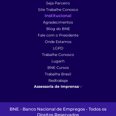
Seja Parceiro
Site Trabalhe Conosco
Institucional
Agradecimentos
Blog do BNE
Fale com o Presidente
Onde Estamos
LGPD
Trabalhe Conosco
Lugarh
BNE Cursos
Trabalha Brasil
Redtrabaje
Assessoria de Imprensa
Ana Cunha
- Assessoria de Imprensa
imprensa@anacunhacomunicacao.com.br
(41) 9 9102-1413
BNE - Banco Nacional de Empregos - Todos os
Direitos Reservados