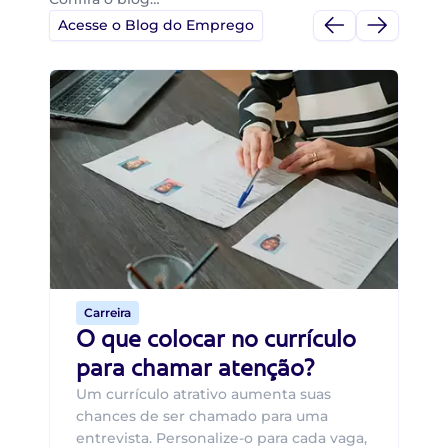
Acesse o Blog do Emprego
Di
Di
B
O 
um
ca
o 
de 
Carreira
O que colocar no currículo
para chamar atenção?
Um currículo atrativo aumenta suas
chances de ser chamado para uma
entrevista. Personalize-o para cada vaga,