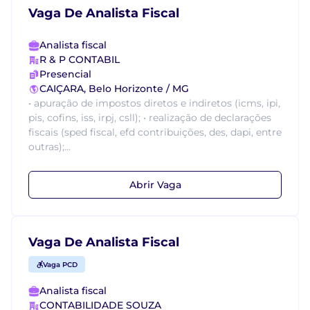
Vaga De Analista Fiscal
Analista fiscal
R & P CONTABIL
Presencial
CAIÇARA, Belo Horizonte / MG
• apuração de impostos diretos e indiretos (icms, ipi,
pis, cofins, iss, irpj, csll); • realização de declarações
fiscais (sped fiscal, efd contribuições, des, dapi, entre
outras);...
Abrir Vaga
Vaga De Analista Fiscal
Vaga PCD
Analista fiscal
CONTABILIDADE SOUZA