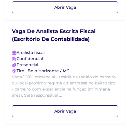
Abrir Vaga
Vaga De Analista Escrita Fiscal
(Escritório De Contabilidade)
Analista fiscal
Confidencial
Presencial
Tirol, Belo Horizonte / MG
Vaga 100% presencial - residir na região do barreiro
ou local próximo regime clt empresa no bairro tirol
- barreiro com experiência na função (mínimana
área). Será responsável ...
Abrir Vaga