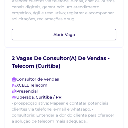
Atender clientes via telefone, e-mail, chat ou outros
canais digitais, garantindo um atendimento
empático, ágil e resolutivo; registrar e acompanhar
solicitações, reclamações e sug...
Abrir Vaga
2 Vagas De Consultor(A) De Vendas -
Telecom (Curitiba)
Consultor de vendas
XCELL Telecom
Presencial
Uberaba, Curitiba / PR
• prospecção ativa: Mapear e contatar potenciais
clientes via telefone, e-mail e whatsapp. •
consultoria: Entender a dor do cliente para oferecer
a solução de telecom mais adequada...