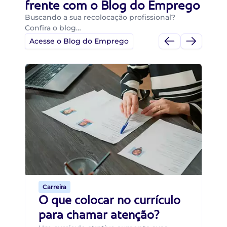
frente com o Blog do Emprego
Buscando a sua recolocação profissional?
Confira o blog…
Acesse o Blog do Emprego
Di
Di
B
O 
um
ca
o 
de 
Carreira
O que colocar no currículo
para chamar atenção?