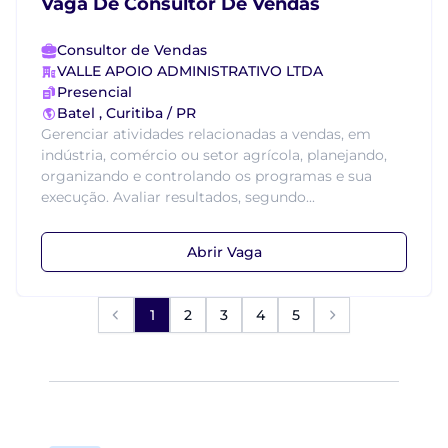
Vaga De Consultor De Vendas
Consultor de Vendas
VALLE APOIO ADMINISTRATIVO LTDA
Presencial
Batel , Curitiba / PR
Gerenciar atividades relacionadas a vendas, em
indústria, comércio ou setor agrícola, planejando,
organizando e controlando os programas e sua
execução. Avaliar resultados, segundo...
Abrir Vaga
1
2
3
4
5