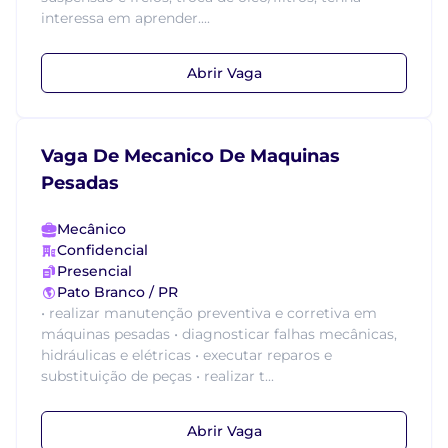
interessa em aprender....
Abrir Vaga
Vaga De Mecanico De Maquinas
Pesadas
Mecânico
Confidencial
Presencial
Pato Branco / PR
• realizar manutenção preventiva e corretiva em
máquinas pesadas • diagnosticar falhas mecânicas,
hidráulicas e elétricas • executar reparos e
substituição de peças • realizar t...
Abrir Vaga