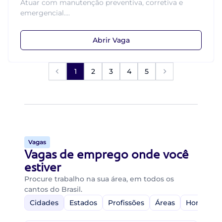
Atuar com manutenção preventiva, corretiva e
emergencial....
Abrir Vaga
1
2
3
4
5
Vagas
Vagas de emprego onde você
estiver
Procure trabalho na sua área, em todos os
cantos do Brasil.
Cidades
Estados
Profissões
Áreas
Home-Off