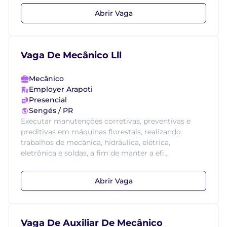
Abrir Vaga
Vaga De Mecânico Lll
Mecânico
Employer Arapoti
Presencial
Sengés / PR
Executar manutenções corretivas, preventivas e
preditivas em máquinas florestais, realizando
trabalhos de mecânica, hidráulica, elétrica,
eletrônica e soldas, a fim de manter a efi...
Abrir Vaga
Vaga De Auxiliar De Mecânico