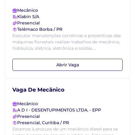
Mecânico
Klabin S/A
Presencial
Telêmaco Borba / PR
Executar manutenções corretivas e preventivas das
máquinas florestais realizar trabalhos de mecânica,
hidráulica, elétrica, eletrônica e soldas....
Abrir Vaga
Vaga De Mecânico
Mecânico
A D I - DESENTUPIMENTOS LTDA. - EPP
Presencial
Presencial, Curitiba / PR
Estamos à procura de um mecânico diesel para se