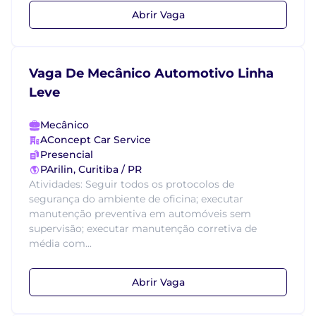
Abrir Vaga
Vaga De Mecânico Automotivo Linha
Leve
Mecânico
AConcept Car Service
Presencial
PArilin, Curitiba / PR
Atividades: Seguir todos os protocolos de
segurança do ambiente de oficina; executar
manutenção preventiva em automóveis sem
supervisão; executar manutenção corretiva de
média com...
Abrir Vaga