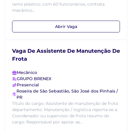
ramo plástico, com 60 funcionários, contrata
mecânico...
Abrir Vaga
Vaga De Assistente De Manutenção De
Frota
Mecânico
GRUPO BRENEX
Presencial
Roseira de São Sebastião, São José dos Pinhais /
PR
Título do cargo: Assistente de manutenção de frota
departamento: Manutenção / logística reporta-se a:
Coordenador ou supervisor de frota resumo do
cargo: Responsável por apoiar as...