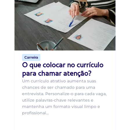
Di
B
O 
um
ca
o 
de 
Carreira
O que colocar no currículo
para chamar atenção?
Um currículo atrativo aumenta suas
chances de ser chamado para uma
entrevista. Personalize-o para cada vaga,
utilize palavras-chave relevantes e
mantenha um formato visual limpo e
profissional...