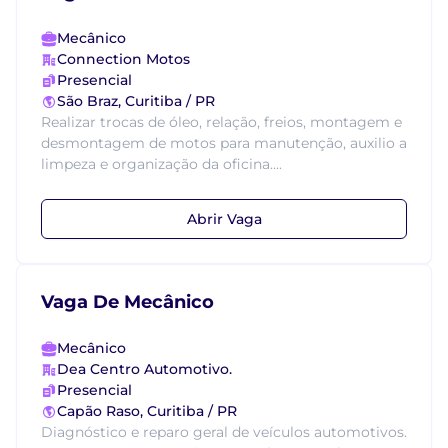
Mecânico
Connection Motos
Presencial
São Braz, Curitiba / PR
Realizar trocas de óleo, relação, freios, montagem e
desmontagem de motos para manutenção, auxilio a
limpeza e organização da oficina....
Abrir Vaga
Vaga De Mecânico
Mecânico
Dea Centro Automotivo.
Presencial
Capão Raso, Curitiba / PR
Diagnóstico e reparo geral de veículos automotivos.