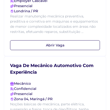
Employer Cascavel
Presencial
Londrina / PR
Realizar manutenção mecânica preventiva,
preditiva e corretiva em máquinas e equipamentos
de menor complexidade localizados em áreas não
restritas, efetuando reparos, substituição ...
Abrir Vaga
Vaga De Mecânico Automotivo Com
Experiência
Mecânico
Confidencial
Presencial
Zona 04, Maringá / PR
Noções básicas de mecânica, parte elétrica,
suspensão e freios, troca de óleo/filtros, tenha