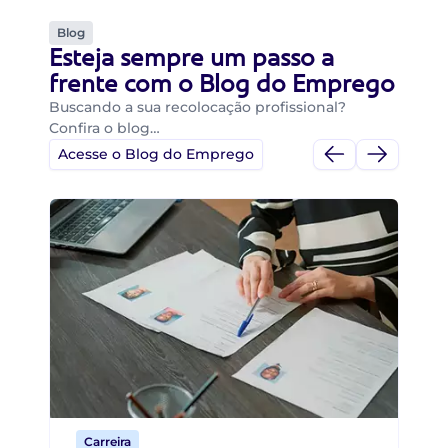
Blog
Esteja sempre um passo a
frente com o Blog do Emprego
Buscando a sua recolocação profissional?
Confira o blog…
Acesse o Blog do Emprego
Di
Di
B
O 
um
ca
o 
de 
Carreira