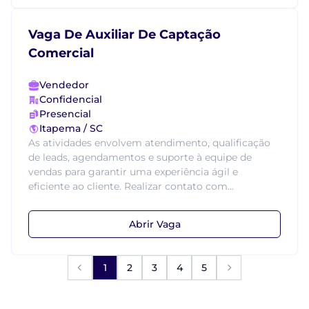
Vaga De Auxiliar De Captação
Comercial
Vendedor
Confidencial
Presencial
Itapema / SC
As atividades envolvem atendimento, qualificação
de leads, agendamentos e suporte à equipe de
vendas para garantir uma experiência ágil e
eficiente ao cliente. Realizar contato com...
Abrir Vaga
1
2
3
4
5