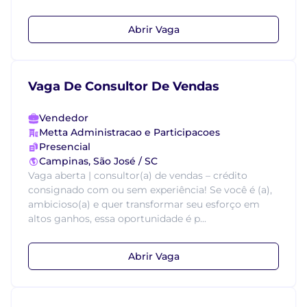
Abrir Vaga
Vaga De Consultor De Vendas
Vendedor
Metta Administracao e Participacoes
Presencial
Campinas, São José / SC
Vaga aberta | consultor(a) de vendas – crédito
consignado com ou sem experiência! Se você é (a),
ambicioso(a) e quer transformar seu esforço em
altos ganhos, essa oportunidade é p...
Abrir Vaga