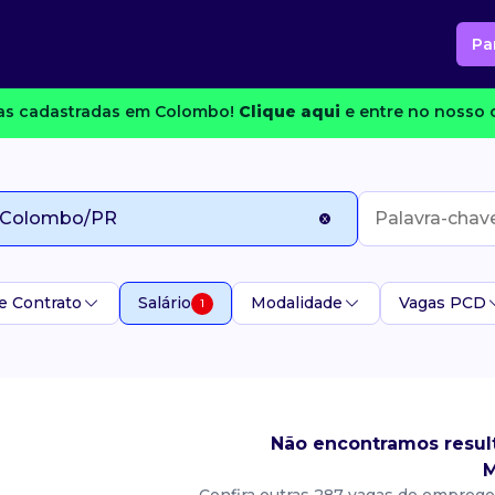
Pa
s cadastradas em Colombo!
Clique aqui
e entre no nosso c
e Contrato
Salário
Modalidade
Vagas PCD
1
Não encontramos resul
M