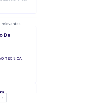
 relevantes
o De
s
O TECNICA
ra
as