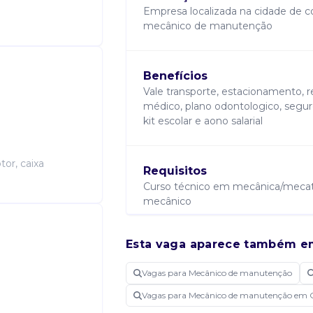
Empresa localizada na cidade de c
mecânico de manutenção
Benefícios
Vale transporte, estacionamento, re
médico, plano odontologico, seguro 
kit escolar e aono salarial
or, caixa
Requisitos
Curso técnico em mecânica/mecatr
mecânico
Esta vaga aparece também e
Atribuições
Auxiliar na execução dos serviços
Vagas para Mecânico de manutenção
corretiva em todos os equipamento
Vagas para Mecânico de manutenção em
seu adequado funcionamento´ - c
diversas) de máquinas ou equipam