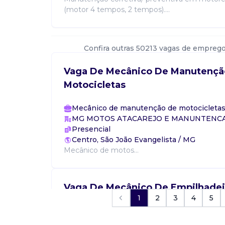
(motor 4 tempos, 2 tempos)....
Confira outras 50213 vagas de emprego
Vaga De Mecânico De Manutençã
Motocicletas
Mecânico de manutenção de motocicleta
MG MOTOS ATACAREJO E MANUNTENCA
Presencial
Centro, São João Evangelista / MG
Mecânico de motos...
Vaga De Mecânico De Empilhadei
1
2
3
4
5
Mecânico de manutenção de empilhadeir
Confidencial