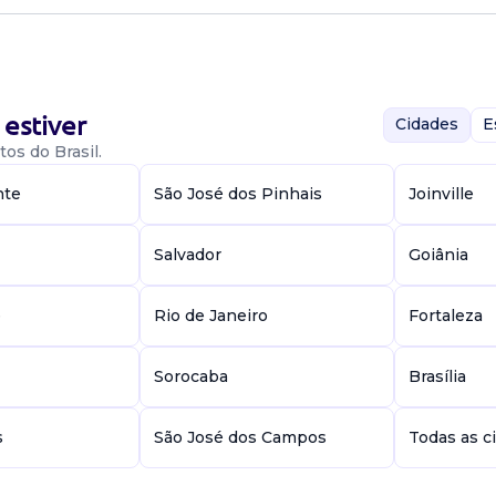
, corretiva em
o externo em
onentes con...
estiver
Cidades
E
os do Brasil.
ra
nte
São José dos Pinhais
Joinville
as
Salvador
Goiânia
e
Rio de Janeiro
Fortaleza
 nas empilhadeiras
Sorocaba
Brasília
ras
s
São José dos Campos
Todas as c
as