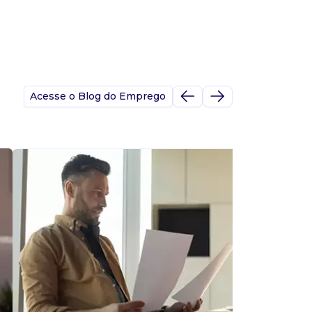
Acesse o Blog do Emprego
A
s