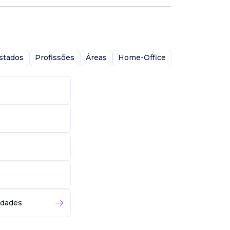
stados
Profissões
Áreas
Home-Office
idades