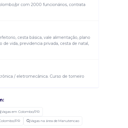
olombo/pr com 2000 funcionários, contrata
feitorio, cesta básica, vale alimentação, plano
de vida, previdencia privada, cesta de natal,
ônica / eletromecânica. Curso de torneiro
m:
 de manutenção mecânica preventiva e
Vagas em Colombo/PR
s e respectivos acessórios, assegurando o
 Colombo/PR
onfeccionar conjuntos mecânicos (peças
Vagas na área de Manutencao
entos, seguindo desenho, de acordo com as