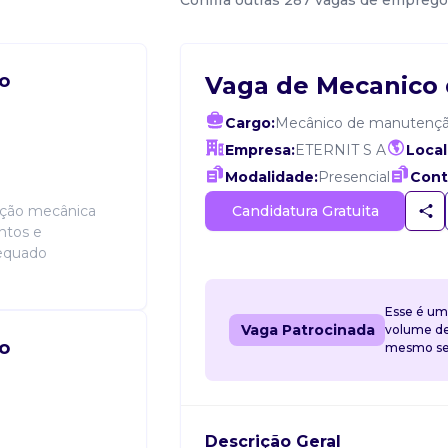
Confira outras 287 vagas de emprego
o
Vaga de Mecanico
Cargo:
Mecânico de manutenç
Empresa:
ETERNIT S A
Local
Modalidade:
Presencial
Cont
Candidatura Gratuita
nção mecânica
ntos e
dequado
Esse é um
Vaga Patrocinada
volume de 
o
mesmo sem
Descrição Geral