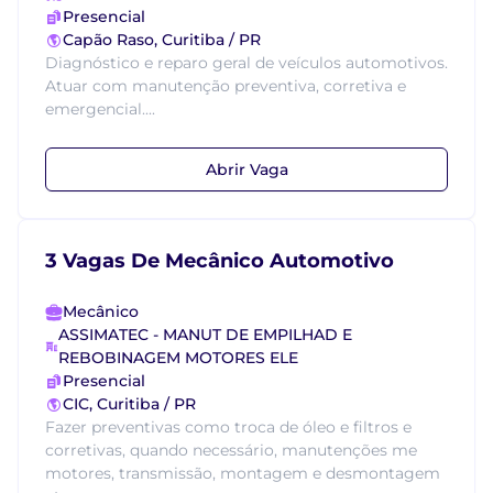
Presencial
Capão Raso, Curitiba / PR
Diagnóstico e reparo geral de veículos automotivos.
Atuar com manutenção preventiva, corretiva e
emergencial....
Abrir Vaga
3 Vagas De Mecânico Automotivo
Mecânico
ASSIMATEC - MANUT DE EMPILHAD E
REBOBINAGEM MOTORES ELE
Presencial
CIC, Curitiba / PR
Fazer preventivas como troca de óleo e filtros e
corretivas, quando necessário, manutenções me
motores, transmissão, montagem e desmontagem