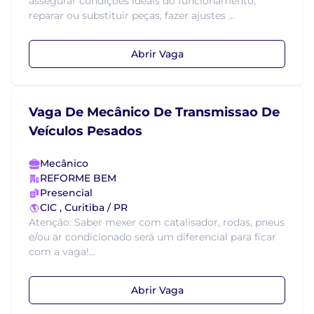
assegurar condições ideais do funcionamento,
reparar ou substituir peças, fazer ajustes ...
Abrir Vaga
Vaga De Mecânico De Transmissao De
Veículos Pesados
Mecânico
REFORME BEM
Presencial
CIC , Curitiba / PR
Atenção: Saber mexer com catalisador, rodas, pneus
e/ou ar condicionado será um diferencial para ficar
com a vaga!...
Abrir Vaga