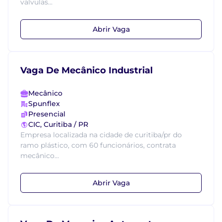
valvulas...
Abrir Vaga
Vaga De Mecânico Industrial
Mecânico
Spunflex
Presencial
CIC, Curitiba / PR
Empresa localizada na cidade de curitiba/pr do
ramo plástico, com 60 funcionários, contrata
mecânico...
Abrir Vaga