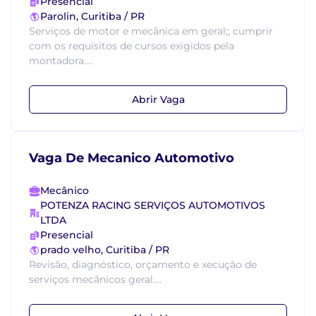
Presencial
Parolin, Curitiba / PR
Serviços de motor e mecânica em geral;; cumprir
com os requisitos de cursos exigidos pela
montadora....
Abrir Vaga
Vaga De Mecanico Automotivo
Mecânico
POTENZA RACING SERVIÇOS AUTOMOTIVOS
LTDA
Presencial
prado velho, Curitiba / PR
Revisão, diagnóstico, orçamento e xecução de
serviços mecânicos geral....