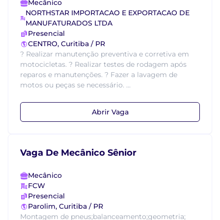
Mecânico
NORTHSTAR IMPORTACAO E EXPORTACAO DE
MANUFATURADOS LTDA
Presencial
CENTRO, Curitiba / PR
? Realizar manutenção preventiva e corretiva em
motocicletas. ? Realizar testes de rodagem após
reparos e manutenções. ? Fazer a lavagem de
motos ou peças se necessário. ...
Abrir Vaga
Vaga De Mecânico Sênior
Mecânico
FCW
Presencial
Parolim, Curitiba / PR
Montagem de pneus;balanceamento;geometria;