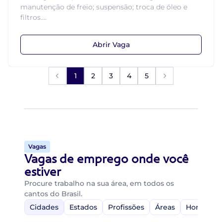
manutenção de freio; suspensão; troca de óleo e
filtros....
Abrir Vaga
1
2
3
4
5
Vagas
Vagas de emprego onde você
estiver
Procure trabalho na sua área, em todos os
cantos do Brasil.
Cidades
Estados
Profissões
Áreas
Home-Off