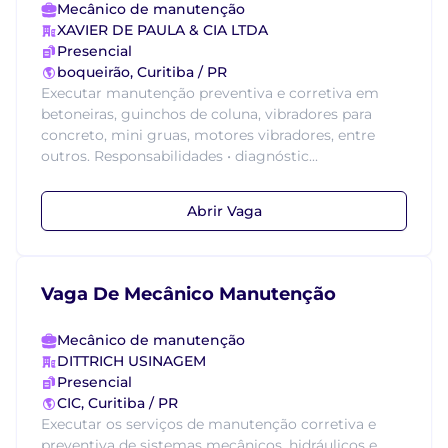
Mecânico de manutenção
XAVIER DE PAULA & CIA LTDA
Presencial
boqueirão, Curitiba / PR
Executar manutenção preventiva e corretiva em
betoneiras, guinchos de coluna, vibradores para
concreto, mini gruas, motores vibradores, entre
outros. Responsabilidades • diagnóstic...
Abrir Vaga
Vaga De Mecânico Manutenção
Mecânico de manutenção
DITTRICH USINAGEM
Presencial
CIC, Curitiba / PR
Executar os serviços de manutenção corretiva e
preventiva de sistemas mecânicos, hidráulicos e