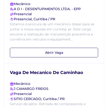
Mecânico
A D I - DESENTUPIMENTOS LTDA. - EPP
Presencial
Presencial, Curitiba / PR
Estamos à procura de um mecânico diesel para se
juntar à nossa equipe em curitiba, pr. Este cargo
envolve a realização de manutenção preventiva e
corretiva em veículos e equipament...
Abrir Vaga
Vaga De Mecanico De Caminhao
Mecânico
J CAMARGO FREIOS
Presencial
SITIO CERCADO, Curitiba / PR
Serviço de pátio. Retirada de compressores e