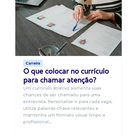
Di
B
O 
um
ca
o 
de 
Carreira
O que colocar no currículo
para chamar atenção?
Um currículo atrativo aumenta suas
chances de ser chamado para uma
entrevista. Personalize-o para cada vaga,
utilize palavras-chave relevantes e
mantenha um formato visual limpo e
profissional...