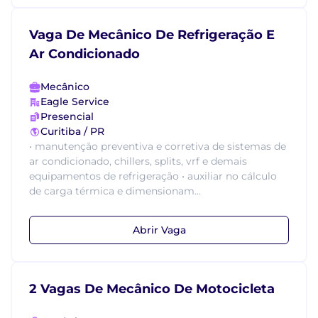
Vaga De Mecânico De Refrigeração E
Ar Condicionado
Mecânico
Eagle Service
Presencial
Curitiba / PR
• manutenção preventiva e corretiva de sistemas de
ar condicionado, chillers, splits, vrf e demais
equipamentos de refrigeração • auxiliar no cálculo
de carga térmica e dimensionam...
Abrir Vaga
2 Vagas De Mecânico De Motocicleta