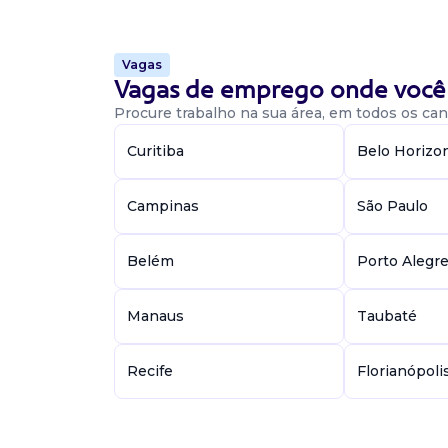
ser necessáriamente em empilhadeiras deseja
tipo...
Vagas
Vagas de emprego onde você 
Vaga De Mecânico Senior
Procure trabalho na sua área, em todos os cant
Mecânico
Curitiba
Belo Horizo
********
Presencial
Campinas
São Paulo
BELENZINHO SP, São Paulo / SP
Executar a manutenção mecânica de moto, m
equipamentos, visando assegurar condições i
Belém
Porto Alegr
funcionamento, reparar ou substituir peças, fa
necessários, reg...
Manaus
Taubaté
Vaga De Mecânico De Máquina De
Recife
Florianópoli
Mecânico
BK INDUSTRIA DE CONFECÇÕES LTDA