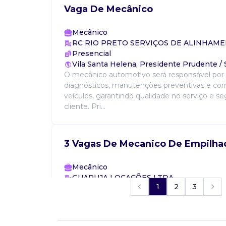
Vaga De Mecânico
Mecânico
RC RIO PRETO SERVIÇOS DE ALINHAM
Presencial
Vila Santa Helena, Presidente Prudente /
O mecânico automotivo será responsável por r
diagnósticos, manutenções preventivas e cor
veículos, garantindo qualidade no serviço e s
cliente. Pri...
3 Vagas De Mecanico De Empilha
Mecânico
GUARUJA LOCAÇÕES LTDA
1
2
3
Presencial
Ponte Nova, Várzea Grande / MT
Realizar manutenção corretiva e preventiva 
desejavel ter conhecimento em peças mecâni