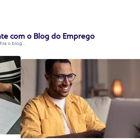
 em máquinas de
vete, etc.);
o e ajustes
ente com o Blog do Emprego
ira o blog…
conduzir veículo