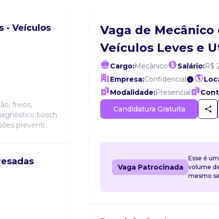
 - Veículos
Vaga de Mecânico 
Veículos Leves e Ut
Cargo:
Mecânico
Salário:
R$ 
Empresa:
Confidencial
Loca
Modalidade:
Presencial
Cont
o, freios,
Candidatura Gratuita
diagnóstico bosch
sões preventi...
Esse é um
Pesadas
Vaga Patrocinada
volume de 
mesmo sem