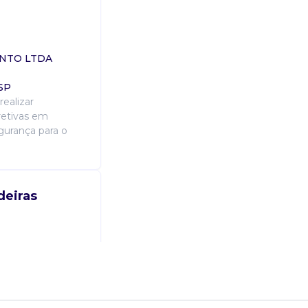
ENTO LTDA
 SP
ealizar
retivas em
egurança para o
deiras
em empilhadeiras
cas, não precisa