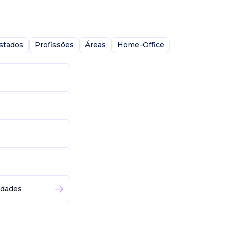
stados
Profissões
Áreas
Home-Office
idades