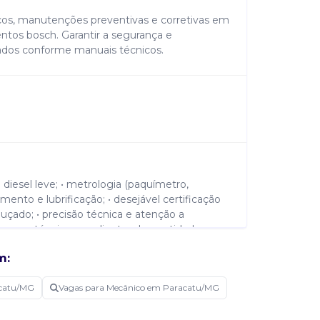
icos, manutenções preventivas e corretivas em
entos bosch. Garantir a segurança e
tados conforme manuais técnicos.
 diesel leve; • metrologia (paquímetro,
mento e lubrificação; • desejável certificação
aguçado; • precisão técnica e atenção a
termos técnicos ao cliente. • honestidade
zos; • disciplina com uso de epis. • ensino
m:
em mecânica automotiva.
catu/MG
Vagas para Mecânico em Paracatu/MG