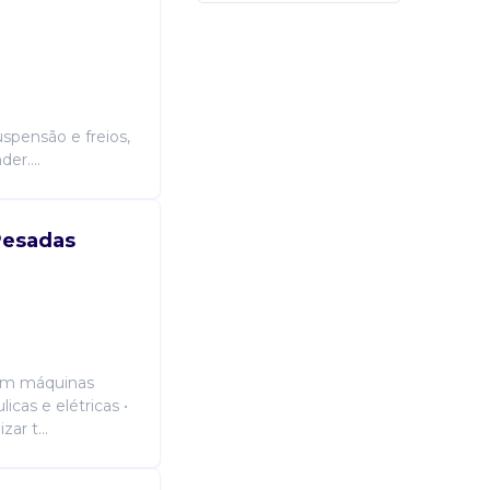
• realizar manutenção de sistemas 
operar scanners de diagnóstico bosc
revisões preventivas conforme plan
técnicos e manuais de serviço; • ze
uspensão e freios,
er....
Candidatura Gratuita
Pesadas
 em máquinas
icas e elétricas •
ar t...