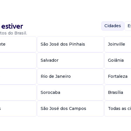
vel ter algum
estiver
Cidades
E
os do Brasil.
nte
São José dos Pinhais
Joinville
Salvador
Goiânia
aquinários e
deais do
e
Rio de Janeiro
Fortaleza
zer ajustes
Sorocaba
Brasília
 Costura
s
São José dos Campos
Todas as c