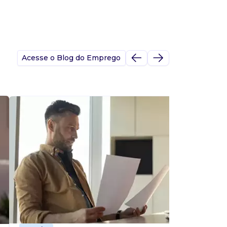
Acesse o Blog do Emprego
A
s
p