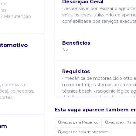
Descrição Geral
 de
Responsável por realizar diagnóst
ras,
veículos leves, utilizando equipam
: ? Manutenção
confiabilidade dos serviços execu
Benefícios
utomotivo
Na
Requisitos
• mecânica de motores ciclo otto e
 corretivas e
micrômetro); • sistemas de arrefeci
es), colhedoras,
técnica bosch. • raciocínio lógico 
portes,
detalhes; • capacidade de explicar 
técnica; • comprometimento com pra
Esta vaga aparece também e
médio completo e curso técnico 
Vagas para Mecânico
Vagas em Para
Com
Atribuições
Vagas na área de Mecanico