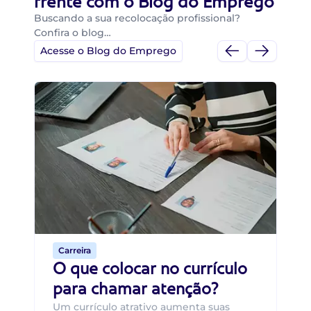
frente com o Blog do Emprego
Buscando a sua recolocação profissional?
Confira o blog…
Acesse o Blog do Emprego
Di
Di
B
O 
um
ca
o 
de 
Carreira
O que colocar no currículo
para chamar atenção?
Um currículo atrativo aumenta suas