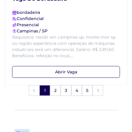
bordadeira
Confidencial
Presencial
Campinas / SP
Requisitos: residir em campinas sp, monte mor sp
ou região experiência com operação de máquinas
industriais será um diferencial. Salário: R$ 2.811,60
Benefícios: refeição no local,...
Abrir Vaga
1
2
3
4
5