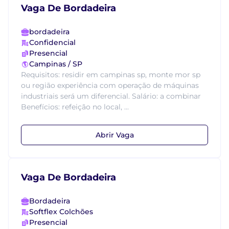
Vaga De Bordadeira
bordadeira
Confidencial
Presencial
Campinas / SP
Requisitos: residir em campinas sp, monte mor sp
ou região experiência com operação de máquinas
industriais será um diferencial. Salário: a combinar
Benefícios: refeição no local, ...
Abrir Vaga
Vaga De Bordadeira
Bordadeira
Softflex Colchões
Presencial