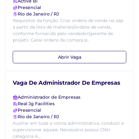
Active Bi
Presencial
Rio de Janeiro / RJ
Requisitos da função: Criar ordens de venda no sap
a partir da lista de materiais/ordens de venda,
conforme fornecido pelo vendedor/gerente de
projeto. Gerar ordens de compra p...
Abrir Vaga
Vaga De Administrador De Empresas
Administrador de Empresas
Real Jg Facilities
Presencial
Rio de Janeiro / RJ
Auxiliar em toda a rotina administrativa, conduzir e
supervisionar equipe. Necessário possui CNH
categoria A....