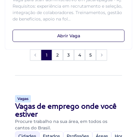
Requisitos: experiência em recrutamento e seleção,
integração de colaboradores. Treinamentos, gestão
de benefícios, apoio na fol...
Abrir Vaga
1
2
3
4
5
Vagas
Vagas de emprego onde você
estiver
Procure trabalho na sua área, em todos os
cantos do Brasil.
Cidades
Estados
Profissões
Áreas
Home-Off