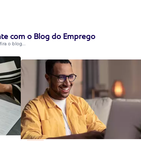
trole de acesso e
to, controle de
ente com o Blog do Emprego
ção
ira o blog…
e organizar o
biente de
ção