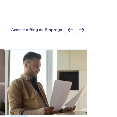
Acesse o Blog do Emprego
A
s
p