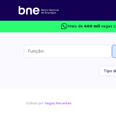
Mais de
400 mil
vagas c
Tipo d
Exibido por
Vagas Recentes