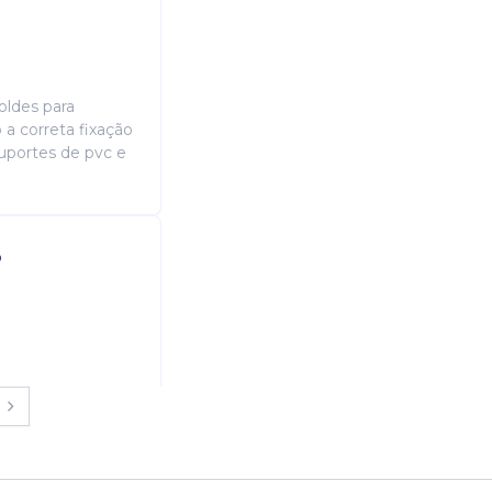
ldes para
 a correta fixação
suportes de pvc e
o
m compras ou
em ferramentas e
m controles de