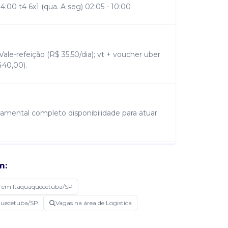
 04:00 t4 6x1 (qua. A seg) 02:05 - 10:00
Vale-refeição (R$ 35,50/dia); vt + voucher uber
440,00).
ndamental completo disponibilidade para atuar
m:
ento, movimentação, conferência e
eparação e etiquetagem de pacotes, coleta de
 em Itaquaquecetuba/SP
 de mercadorias.
aquecetuba/SP
Vagas na área de Logistica