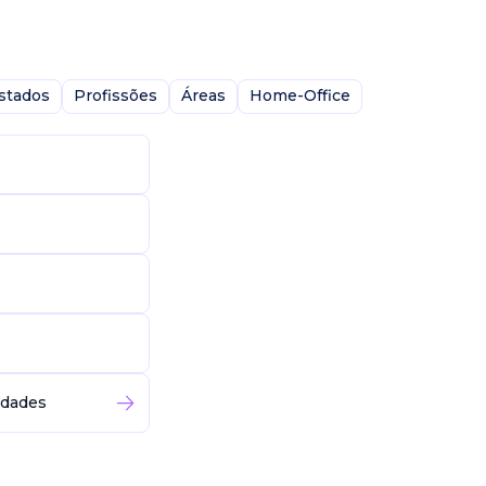
stados
Profissões
Áreas
Home-Office
idades