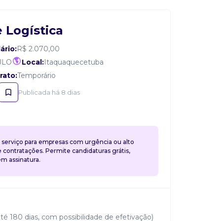
e Logística
ário:
R$ 2.070,00
ULO
Local:
Itaquaquecetuba
rato:
Temporário
Publicada há 8 dias
 serviço para empresas com urgência ou alto
contratações. Permite candidaturas grátis,
 assinatura.
té 180 dias, com possibilidade de efetivação)