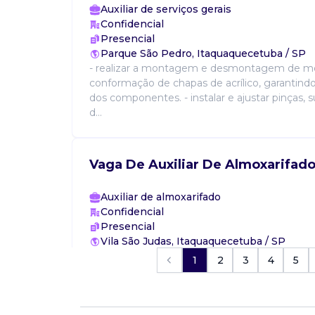
Auxiliar de serviços gerais
Confidencial
Presencial
Parque São Pedro, Itaquaquecetuba / SP
- realizar a montagem e desmontagem de mo
conformação de chapas de acrílico, garantindo
dos componentes. - instalar e ajustar pinças, 
d...
Vaga De Auxiliar De Almoxarifad
Auxiliar de almoxarifado
Confidencial
Presencial
Vila São Judas, Itaquaquecetuba / SP
• experiência em metalurgia. • experiência e
1
2
3
4
5
apoio ao setor de compras. • conhecimento 
insumos usados em obras. • domínio básico e
estoqu...