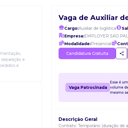
Vaga de Auxiliar d
Cargo:
Auxiliar de logística
Sal
Empresa:
EMPLOYER SAO PA
Modalidade:
Presencial
Cont
Candidatura Gratuita
imentação,
r separação e
pedidos e
Esse é um
Vaga Patrocinada
volume de 
mesmo sem
Descrição Geral
Contrato: Temporário (duração de a