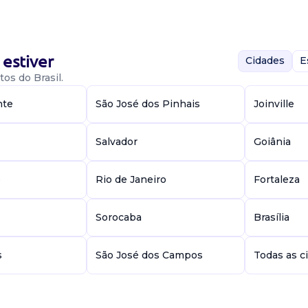
 De
estiver
Cidades
E
os do Brasil.
nte
São José dos Pinhais
Joinville
Salvador
Goiânia
ntos sistema
enharia...
e
Rio de Janeiro
Fortaleza
Sorocaba
Brasília
s
São José dos Campos
Todas as c