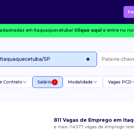
Pa
adastradas em Itaquaquecetuba!
Clique aqui
e entre no nos
e Contrato
Salário
Modalidade
Vagas PCD
1
811 Vagas de Emprego em Ita
e mais 114377 vagas de emprego rel