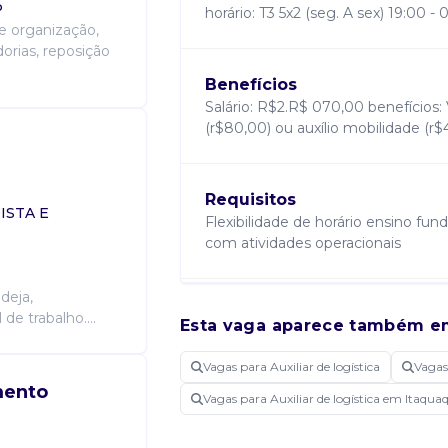
P
horário: T3 5x2 (seg. A sex) 19:00 -
e organização,
rias, reposição
Benefícios
Salário: R$2.R$ 070,00 benefícios: 
(r$80,00) ou auxílio mobilidade (r$
Requisitos
ISTA E
Flexibilidade de horário ensino fu
com atividades operacionais
deja,
Atribuições
de trabalho....
Esta vaga aparece também e
Executar operações como recebim
expedição de produtos. Realizar s
Vagas para Auxiliar de logística
Vagas
dados de pedidos e movimentação
mento
Vagas para Auxiliar de logística em Itaqu