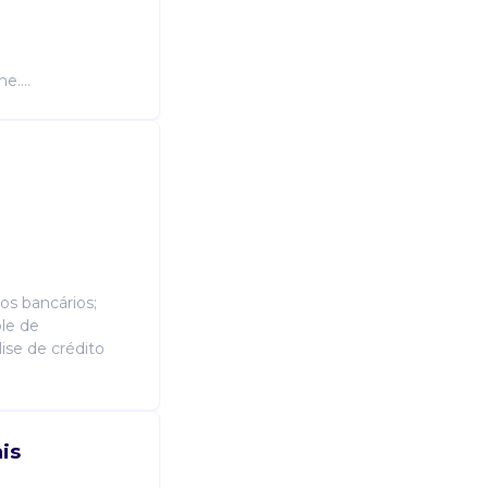
Candidatura Gratuita
e....
tos bancários;
le de
lise de crédito
is