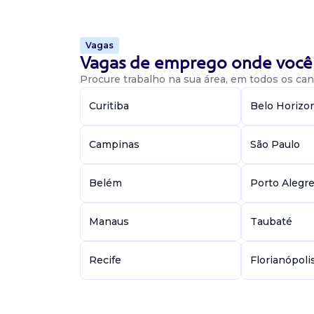
Vaga De Estágio Para Estudantes
Vagas
Engenharia Civil Ou Arquitetura
Vagas de emprego onde você 
Procure trabalho na sua área, em todos os cant
Estagiário
Confidencial
Curitiba
Belo Horizo
Presencial
Itaquaquecetuba / SP
Campinas
São Paulo
Conferência de atividades/serviço, apontame
eversee, rastreabilidade de concreto, apoio eng
Belém
Porto Alegr
20 Vagas De Auxiliar De Loja -
Manaus
Taubaté
Itaquaquecetuba/Sp
Recife
Florianópoli
Auxiliar de loja
Randstad Brasil Recursos Humanos Ltda
Presencial
JARDIM JOSELY, Itaquaquecetuba / SP