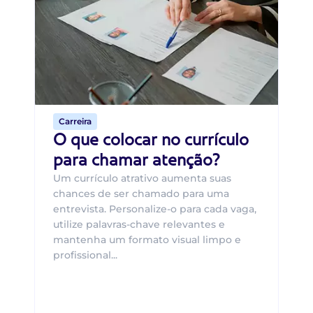
B
O 
um
ca
o 
de 
Carreira
O que colocar no currículo
para chamar atenção?
Um currículo atrativo aumenta suas
chances de ser chamado para uma
entrevista. Personalize-o para cada vaga,
utilize palavras-chave relevantes e
mantenha um formato visual limpo e
profissional...