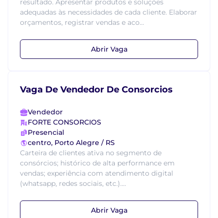
resultado. Apresentar produtos e soluções
adequadas às necessidades de cada cliente. Elaborar
orçamentos, registrar vendas e aco...
Abrir Vaga
Vaga De Vendedor De Consorcios
Vendedor
FORTE CONSORCIOS
Presencial
centro, Porto Alegre / RS
Carteira de clientes ativa no segmento de
consórcios; histórico de alta performance em
vendas; experiência com atendimento digital
(whatsapp, redes sociais, etc.)....
Abrir Vaga