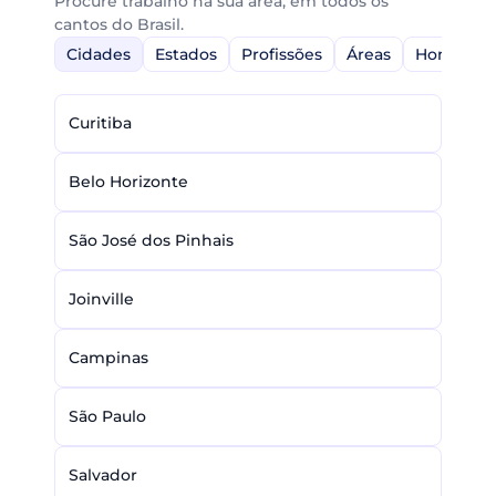
Procure trabalho na sua área, em todos os
cantos do Brasil.
Cidades
Estados
Profissões
Áreas
Home-Off
Curitiba
Belo Horizonte
São José dos Pinhais
Joinville
Campinas
São Paulo
Salvador