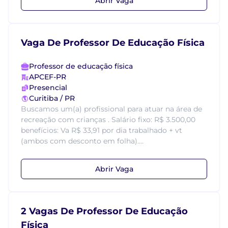
Abrir Vaga
Vaga De Professor De Educação Física
Professor de educação física
APCEF-PR
Presencial
Curitiba / PR
Buscamos um(a) profissional para atuar na área de
recreação com crianças . Salário fixo: R$ 3.500,00
benefícios: Va R$ 33,91 por dia trabalhado + vt
(ambos com desconto em folha)....
Abrir Vaga
2 Vagas De Professor De Educação
Física