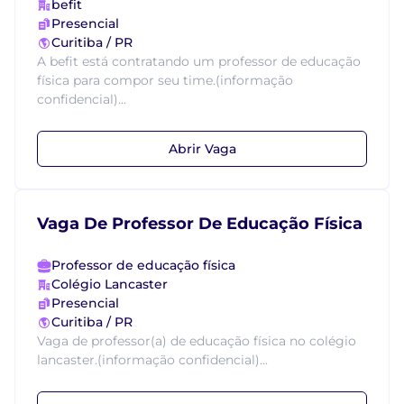
befit
Presencial
Curitiba / PR
A befit está contratando um professor de educação
física para compor seu time.(informação
confidencial)...
Abrir Vaga
Vaga De Professor De Educação Física
Professor de educação física
Colégio Lancaster
Presencial
Curitiba / PR
Vaga de professor(a) de educação física no colégio
lancaster.(informação confidencial)...