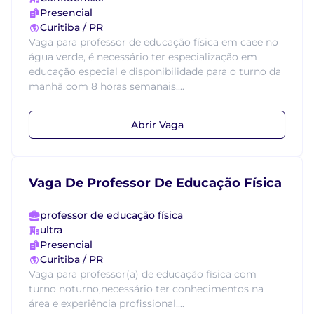
Presencial
Curitiba / PR
Vaga para professor de educação física em caee no
água verde, é necessário ter especialização em
educação especial e disponibilidade para o turno da
manhã com 8 horas semanais....
Abrir Vaga
Vaga De Professor De Educação Física
professor de educação física
ultra
Presencial
Curitiba / PR
Vaga para professor(a) de educação física com
turno noturno,necessário ter conhecimentos na
área e experiência profissional....