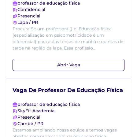
professor de educação física
Confidencial
Presencial
Lapa / PR
Procura-Se um professora () d. Educação física
(especialização em psicomotricidade é um
diferencial) para aulas terças de manhã e quintas de
tarde na região da lapa. Essa profissio...
Abrir Vaga
Vaga De Professor De Educação Física
professor de educação física
SkyFit Academia
Presencial
Cambé / PR
Estamos ampliando nossa equipe e temos vagas
abertas para professor(a) de educação física.