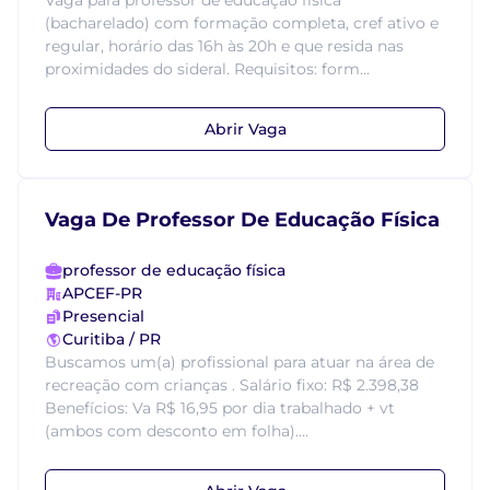
Vaga para professor de educação física
(bacharelado) com formação completa, cref ativo e
regular, horário das 16h às 20h e que resida nas
proximidades do sideral. Requisitos: form...
Abrir Vaga
Vaga De Professor De Educação Física
professor de educação física
APCEF-PR
Presencial
Curitiba / PR
Buscamos um(a) profissional para atuar na área de
recreação com crianças . Salário fixo: R$ 2.398,38
Benefícios: Va R$ 16,95 por dia trabalhado + vt
(ambos com desconto em folha)....