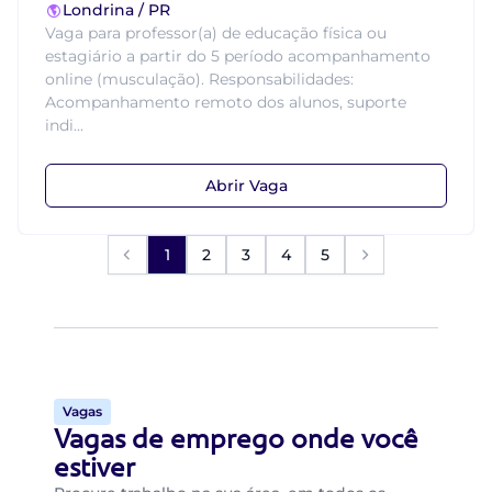
Londrina / PR
Vaga para professor(a) de educação física ou
estagiário a partir do 5 período acompanhamento
online (musculação). Responsabilidades:
Acompanhamento remoto dos alunos, suporte
indi...
Abrir Vaga
1
2
3
4
5
Vagas
Vagas de emprego onde você
estiver