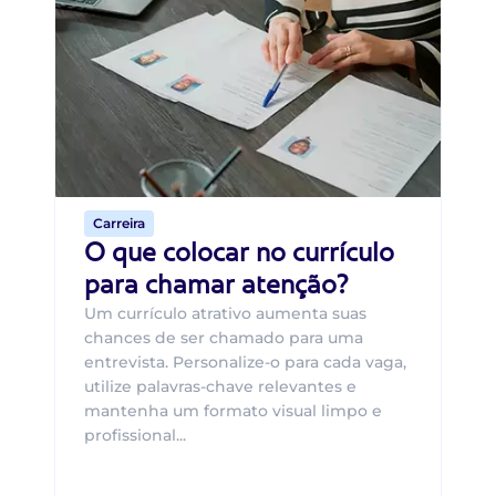
Di
B
O 
um
ca
o 
de 
Carreira
O que colocar no currículo
para chamar atenção?
Um currículo atrativo aumenta suas
chances de ser chamado para uma
entrevista. Personalize-o para cada vaga,
utilize palavras-chave relevantes e
mantenha um formato visual limpo e
profissional...