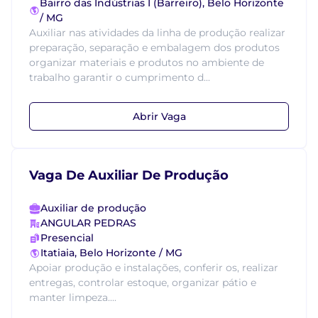
Bairro das Indústrias I (Barreiro), Belo Horizonte
/ MG
Auxiliar nas atividades da linha de produção realizar
preparação, separação e embalagem dos produtos
organizar materiais e produtos no ambiente de
trabalho garantir o cumprimento d...
Abrir Vaga
Vaga De Auxiliar De Produção
Auxiliar de produção
ANGULAR PEDRAS
Presencial
Itatiaia, Belo Horizonte / MG
Apoiar produção e instalações, conferir os, realizar
entregas, controlar estoque, organizar pátio e
manter limpeza....