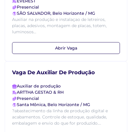
EVEREST
Presencial
SÃO SALVADOR, Belo Horizonte / MG
Auxiliar na produção e instalaçao de letreiros,
placas, adesivos, montagem de placas, totem,
luminosos...
Abrir Vaga
Vaga De Auxiliar De Produção
Auxiliar de produção
ARTTHA GESTAO & RH
Presencial
Santa Mônica, Belo Horizonte / MG
?abastecimento da linha de produção digital e
acabamentos. Controle de estoque, qualidade,
embalagem e envio do que for produzido....