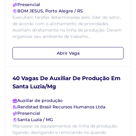
Presencial
BOM JESUS, Porto Alegre / RS
Executam tarefas determinadas pelo lider do setor,
de acordo com o alinhamento de prioridades.
Auxiliam diretamente na linha de produção. Devem
organizar seu ambiente de trabalho...
Abrir Vaga
40 Vagas De Auxiliar De Produção Em
Santa Luzia/Mg
Auxiliar de produção
Randstad Brasil Recursos Humanos Ltda
Presencial
Santa Luzia / MG
Manusear os equipamentos de linha de produção,
ligando, desligando e reiniciando-os quando