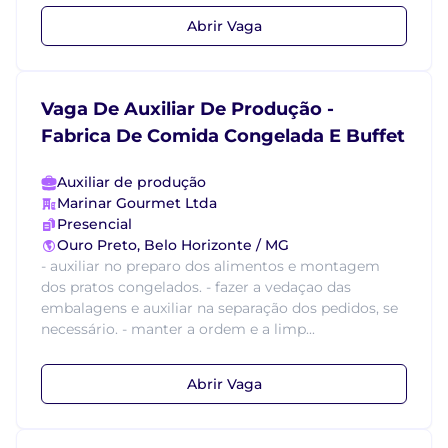
Abrir Vaga
Vaga De Auxiliar De Produção -
Fabrica De Comida Congelada E Buffet
Auxiliar de produção
Marinar Gourmet Ltda
Presencial
Ouro Preto, Belo Horizonte / MG
- auxiliar no preparo dos alimentos e montagem
dos pratos congelados. - fazer a vedaçao das
embalagens e auxiliar na separação dos pedidos, se
necessário. - manter a ordem e a limp...
Abrir Vaga