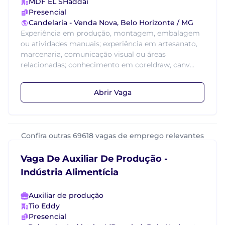
MDF EL SHaddai
Presencial
Candelaria - Venda Nova, Belo Horizonte / MG
Experiência em produção, montagem, embalagem
ou atividades manuais; experiência em artesanato,
marcenaria, comunicação visual ou áreas
relacionadas; conhecimento em coreldraw, canv...
Abrir Vaga
Confira outras 69618 vagas de emprego relevantes
Vaga De Auxiliar De Produção -
Indústria Alimentícia
Auxiliar de produção
Tio Eddy
Presencial