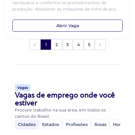
necessário e conforme os procedimentos de
produção. Abastecer as máquinas de linha de pro...
Abrir Vaga
1
2
3
4
5
Vagas
Vagas de emprego onde você
estiver
Procure trabalho na sua área, em todos os
cantos do Brasil.
Cidades
Estados
Profissões
Áreas
Home-Off