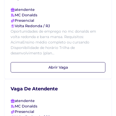
atendente
MC Donalds
Presencial
Volta Redonda / RJ
Oportunidades de emprego no mc donalds em
volta redonda e barra mansa. Requisitos:
AcimaEnsino médio completo ou cursando
Disponibilidade de horário Trilha de
desenvolvimento (plan...
Abrir Vaga
Vaga De Atendente
atendente
MC Donalds
Presencial