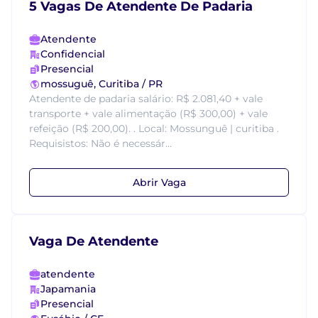
5 Vagas De Atendente De Padaria
Atendente
Confidencial
Presencial
mossuguê, Curitiba / PR
Atendente de padaria salário: R$ 2.081,40 + vale
transporte + vale alimentação (R$ 300,00) + vale
refeição (R$ 200,00). . Local: Mossunguê | curitiba .
Requisistos: Não é necessár...
Abrir Vaga
Vaga De Atendente
atendente
Japamania
Presencial