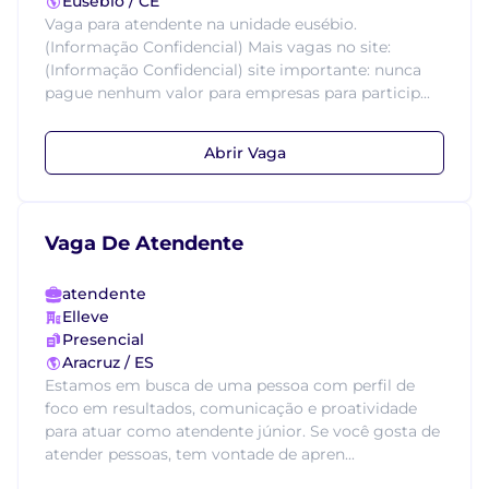
Eusébio / CE
Vaga para atendente na unidade eusébio.
(Informação Confidencial) Mais vagas no site:
(Informação Confidencial) site importante: nunca
pague nenhum valor para empresas para particip...
Abrir Vaga
Vaga De Atendente
atendente
Elleve
Presencial
Aracruz / ES
Estamos em busca de uma pessoa com perfil de
foco em resultados, comunicação e proatividade
para atuar como atendente júnior. Se você gosta de
atender pessoas, tem vontade de apren...