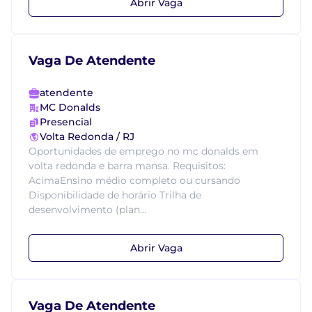
Abrir Vaga
Vaga De Atendente
atendente
MC Donalds
Presencial
Volta Redonda / RJ
Oportunidades de emprego no mc donalds em
volta redonda e barra mansa. Requisitos:
AcimaEnsino médio completo ou cursando
Disponibilidade de horário Trilha de
desenvolvimento (plan...
Abrir Vaga
Vaga De Atendente