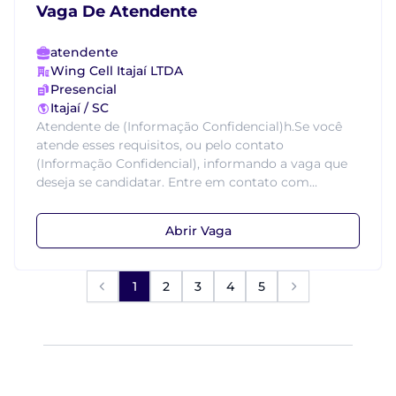
Vaga De Atendente
atendente
Wing Cell Itajaí LTDA
Presencial
Itajaí / SC
Atendente de (Informação Confidencial)h.Se você
atende esses requisitos, ou pelo contato
(Informação Confidencial), informando a vaga que
deseja se candidatar. Entre em contato com...
Abrir Vaga
1
2
3
4
5