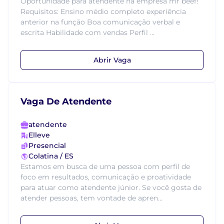
Oportunidade para atendente na empresa mr beef!
Requisitos: Ensino médio completo experiência
anterior na função Boa comunicação verbal e
escrita Habilidade com vendas Perfil ...
Abrir Vaga
Vaga De Atendente
atendente
Elleve
Presencial
Colatina / ES
Estamos em busca de uma pessoa com perfil de
foco em resultados, comunicação e proatividade
para atuar como atendente júnior. Se você gosta de
atender pessoas, tem vontade de apren...