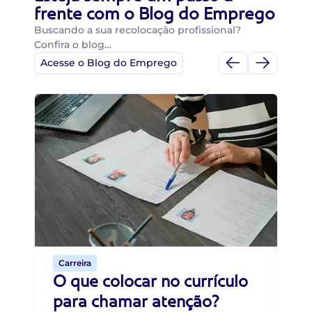
frente com o Blog do Emprego
Buscando a sua recolocação profissional?
Confira o blog…
Acesse o Blog do Emprego
Di
Di
B
O 
um
ca
o 
de 
Carreira
O que colocar no currículo
para chamar atenção?