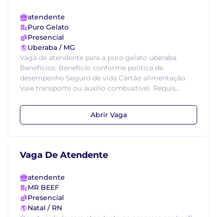
atendente
Puro Gelato
Presencial
Uberaba / MG
Vaga de atendente para a puro gelato uberaba.
Benefícios: Benefício conforme política de
desempenho Seguro de vida Cartão alimentação
Vale transporte ou auxílio combustível. Requis...
Abrir Vaga
Vaga De Atendente
atendente
MR BEEF
Presencial
Natal / RN