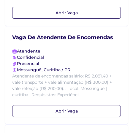
Abrir Vaga
Vaga De Atendente De Encomendas
Atendente
Confidencial
Presencial
Mossunguê, Curitiba / PR
Atendente de encomendas salário: R$ 2.081,40 +
vale transporte + vale alimentação (R$ 300,00) +
vale refeição (R$ 200,00). . Local: Mossunguê |
curitiba . Requisistos: Experiênci...
Abrir Vaga