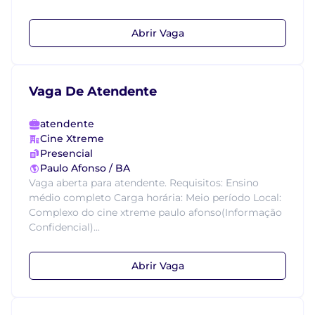
Abrir Vaga
Vaga De Atendente
atendente
Cine Xtreme
Presencial
Paulo Afonso / BA
Vaga aberta para atendente. Requisitos: Ensino
médio completo Carga horária: Meio período Local:
Complexo do cine xtreme paulo afonso(Informação
Confidencial)...
Abrir Vaga