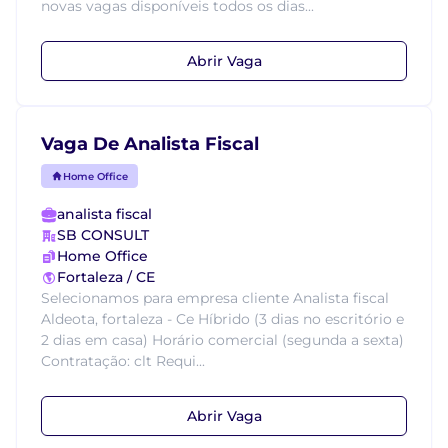
novas vagas disponíveis todos os dias...
Abrir Vaga
Vaga De Analista Fiscal
Home Office
analista fiscal
SB CONSULT
Home Office
Fortaleza / CE
Selecionamos para empresa cliente Analista fiscal
Aldeota, fortaleza - Ce Híbrido (3 dias no escritório e
2 dias em casa) Horário comercial (segunda a sexta)
Contratação: clt Requi...
Abrir Vaga