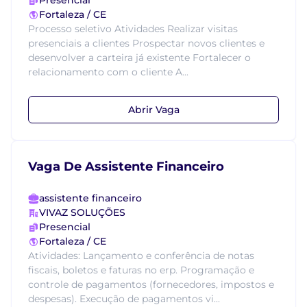
Presencial
Fortaleza / CE
Processo seletivo Atividades Realizar visitas
presenciais a clientes Prospectar novos clientes e
desenvolver a carteira já existente Fortalecer o
relacionamento com o cliente A...
Abrir Vaga
Vaga De Assistente Financeiro
assistente financeiro
VIVAZ SOLUÇÕES
Presencial
Fortaleza / CE
Atividades: Lançamento e conferência de notas
fiscais, boletos e faturas no erp. Programação e
controle de pagamentos (fornecedores, impostos e
despesas). Execução de pagamentos vi...