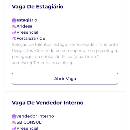
Vaga De Estagiário
estagiário
Aridesa
Presencial
Fortaleza / CE
Seleção de talentos: estágio remunerado - Itinerante
Requisitos: Cursando ensino superior em psicologia,
pedagogia ou educação física (a partir do 2
semestre) Ter cursado a discipl...
Abrir Vaga
Vaga De Vendedor Interno
vendedor interno
SB CONSULT
Presencial