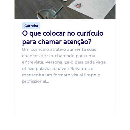
o 
de 
Carreira
O que colocar no currículo
para chamar atenção?
Um currículo atrativo aumenta suas
chances de ser chamado para uma
entrevista. Personalize-o para cada vaga,
utilize palavras-chave relevantes e
mantenha um formato visual limpo e
profissional...