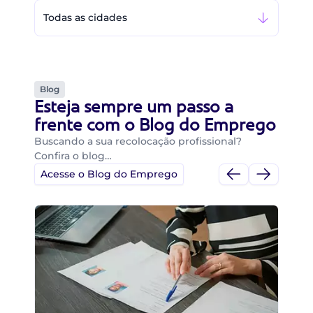
Todas as cidades
Blog
Esteja sempre um passo a
frente com o Blog do Emprego
Buscando a sua recolocação profissional?
Confira o blog…
Acesse o Blog do Emprego
Di
Di
B
O 
um
ca