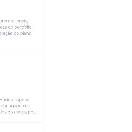
promocionais,
as do portfólio,
oração do plano
 Ensino superior
 propaganda ou
es do cargo, po...