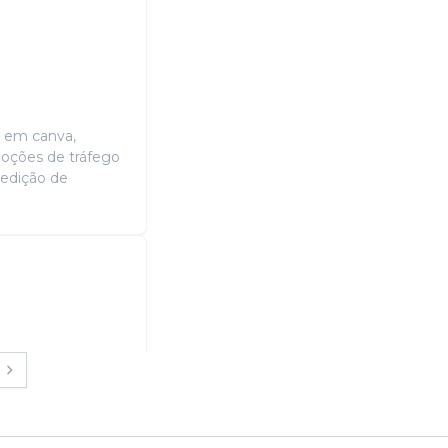
o em canva,
noções de tráfego
 edição de
em guaramirim.
didor Costureira
ira Nossos