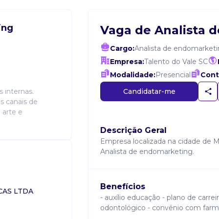
ing
Vaga de Analista 
Cargo:
Analista de endomarket
Empresa:
Talento do Vale SC
Modalidade:
Presencial
Cont
Candidatar-me
 internas.
s canais de
 arte e
Descrição Geral
Empresa localizada na cidade de 
Analista de endomarketing.
Benefícios
CAS LTDA
- auxílio educação - plano de carreir
odontológico - convênio com farmác