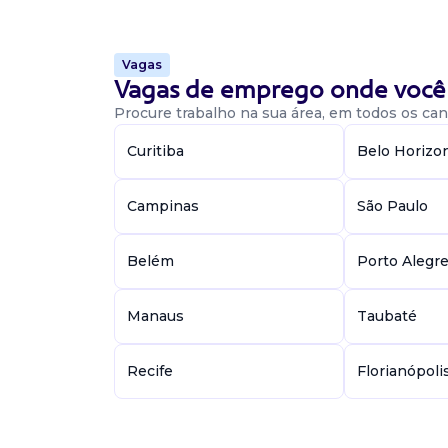
benefíci...
Vagas
Vagas de emprego onde você 
Vaga De Analista De Trade Marke
Procure trabalho na sua área, em todos os cant
Analista de marketing
Curitiba
Belo Horizo
Confidencial
Presencial
Foz do Iguaçu / PR
Campinas
São Paulo
Desenvolver cronograma de visitas e acomp
lojas e pontos de venda; planejar e executar a
Belém
Porto Alegr
marketing voltadas ao aumento de sell-out e v
marc...
Manaus
Taubaté
Vaga De Analista De Marketing
Recife
Florianópoli
Analista de marketing
Confidencial
Presencial