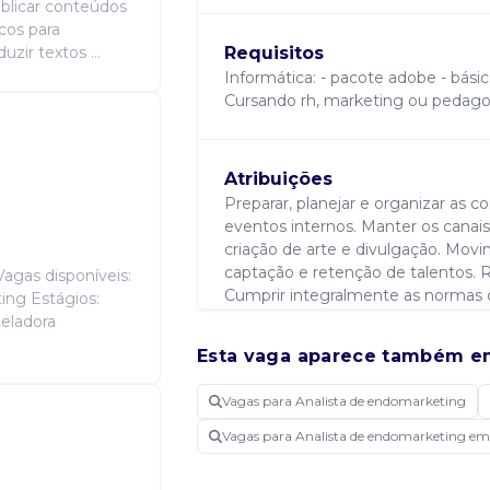
publicar conteúdos
icos para
zir textos ...
Requisitos
Informática: - pacote adobe - básic
Cursando rh, marketing ou pedago
Atribuições
Preparar, planejar e organizar as
eventos internos. Manter os canai
criação de arte e divulgação. Movi
captação e retenção de talentos. R
agas disponíveis:
Cumprir integralmente as normas d
ing Estágios:
limpeza. Executar demais serviços
Zeladora
empresa.
Esta vaga aparece também e
Vagas para Analista de endomarketing
Candidatar-me
Vagas para Analista de endomarketing e