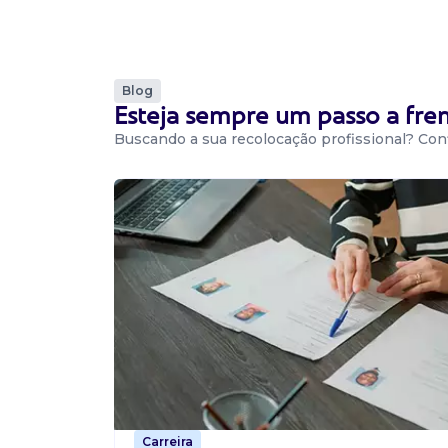
CIC, Curitiba / PR
? Estruturar e executar o planejamento de ma
aos objetivos da diretoria. ? Criar e operacion
para redes sociais (instagram, linkedin e demais
Blog
Esteja sempre um passo a fr
Buscando a sua recolocação profissional? Conf
Vaga De Analista De Marketing De
Analista de marketing
Confidencial
Presencial
Centro, Curitiba / PR
Atribuições: Mapear, selecionar e se relaciona
influenciadores alinhados à marca planejar e 
campanhas de marketing de influência criar br
estratégicos...
Vaga De Analista De Marketing
Carreira