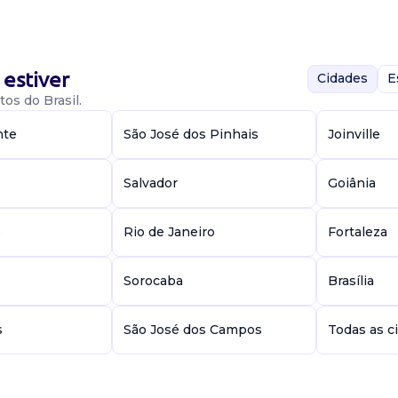
estiver
Cidades
E
ting
os do Brasil.
nte
São José dos Pinhais
Joinville
Salvador
Goiânia
anhamento das
ções de trade
e
Rio de Janeiro
Fortaleza
isibilidade das
Sorocaba
Brasília
s
São José dos Campos
Todas as c