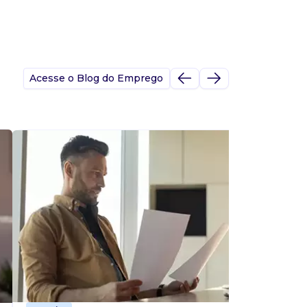
Acesse o Blog do Emprego
A
s
p