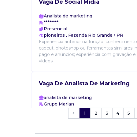
Vaga De Social Mídia
Analista de marketing
********
Presencial
pioneiros , Fazenda Rio Grande / PR
Experiência anterior na função; conheciment
capcut, photoshop ou ferramentas similares; 
pago e anúncios; experiência com gravação e
vídeos....
Vaga De Analista De Marketing
analista de marketing
Grupo Marlan
Presencial
1
2
3
4
5
Guaramirim / SC
Oportunidade de emprego no grupo marlan 
Vagas disponíveis: Analista de marketing Expe
de mostruário Estágio administrativo Cozinhe