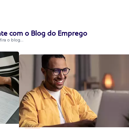
rketing, alinhado
alizar conteúdo
 canais...
ente com o Blog do Emprego
ira o blog…
 Influência
r com
executar
iefings claros e