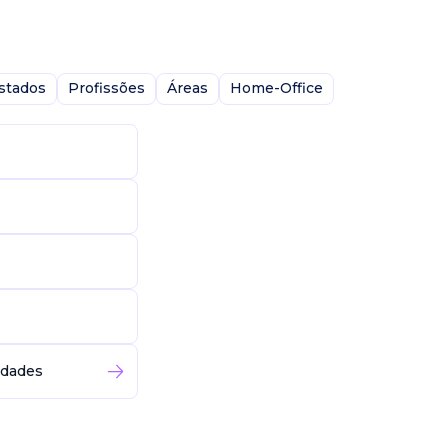
stados
Profissões
Áreas
Home-Office
idades