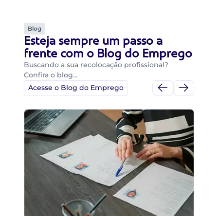
Blog
Esteja sempre um passo a
frente com o Blog do Emprego
Buscando a sua recolocação profissional?
Confira o blog…
Acesse o Blog do Emprego
Di
Di
B
O 
um
ca
o 
de 