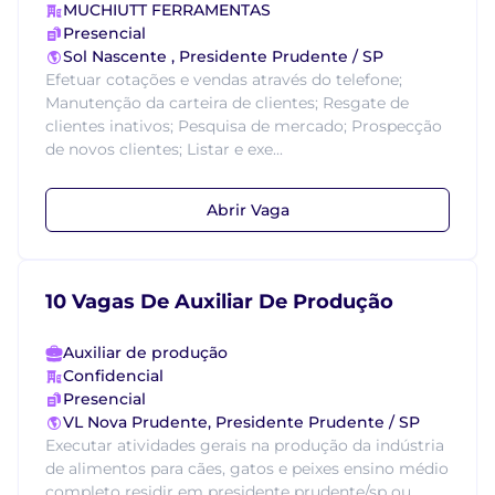
MUCHIUTT FERRAMENTAS
Presencial
Sol Nascente , Presidente Prudente / SP
Efetuar cotações e vendas através do telefone;
Manutenção da carteira de clientes; Resgate de
clientes inativos; Pesquisa de mercado; Prospecção
de novos clientes; Listar e exe...
Abrir Vaga
10 Vagas De Auxiliar De Produção
Auxiliar de produção
Confidencial
Presencial
VL Nova Prudente, Presidente Prudente / SP
Executar atividades gerais na produção da indústria
de alimentos para cães, gatos e peixes ensino médio
completo residir em presidente prudente/sp ou