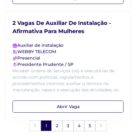
2 Vagas De Auxiliar De Instalação -
Afirmativa Para Mulheres
Auxiliar de instalação
WEBBY TELECOM
Presencial
Presidente Prudente / SP
Receber ordens de serviços (os) e executá-las de
acordo com políticas, regulamentos e
procedimentos internos; auxiliar o técnico na
manutenção, reparo e execução das atividades; re...
Abrir Vaga
1
2
3
4
5