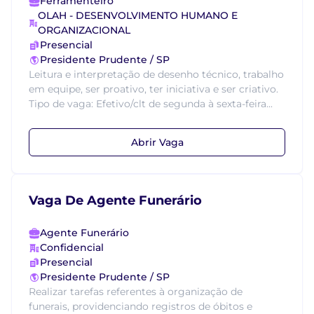
Ferramenteiro
OLAH - DESENVOLVIMENTO HUMANO E
ORGANIZACIONAL
Presencial
Presidente Prudente / SP
Leitura e interpretação de desenho técnico, trabalho
em equipe, ser proativo, ter iniciativa e ser criativo.
Tipo de vaga: Efetivo/clt de segunda à sexta-feira...
Abrir Vaga
Vaga De Agente Funerário
Agente Funerário
Confidencial
Presencial
Presidente Prudente / SP
Realizar tarefas referentes à organização de
funerais, providenciando registros de óbitos e