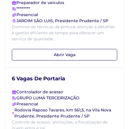
Preparador de veículos
********
Presencial
JARDIM SÃO LUIS, Presidente Prudente / SP
Domínio de técnicas de pintura, atenção a detalhes
e gestão eficiente de tempo para oferecer um
serviço de qualidade...
Abrir Vaga
6 Vagas De Portaria
Controlador de acesso
GRUPO LUMA TERCEIRIZAÇÃO
Presencial
Rodovia Raposo Tavares, km 561,5, na Vila Nova
Prudente, Presidente Prudente / SP
Controle de acesso, anotações, e fiscalização de
quem entra e sai...