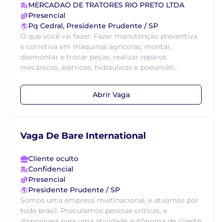
MERCADAO DE TRATORES RIO PRETO LTDA
Presencial
Pq Cedral, Presidente Prudente / SP
O que você vai fazer: Fazer manutenção preventiva
e corretiva em máquinas agrícolas; montar,
desmontar e trocar peças; realizar reparos
mecânicos, elétricos, hidráulicos e pneumáti...
Abrir Vaga
Vaga De Bare International
Cliente oculto
Confidencial
Presencial
Presidente Prudente / SP
Somos uma empresa multinacional, e atuamos por
todo brasil. Procuramos pessoas críticas, e
disponíveis para uma atividade autônoma de cliente