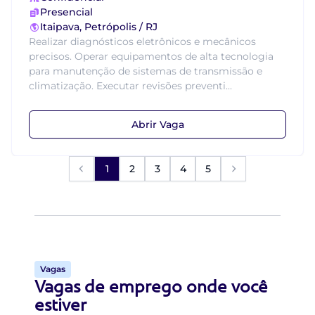
Presencial
Itaipava, Petrópolis / RJ
Realizar diagnósticos eletrônicos e mecânicos
precisos. Operar equipamentos de alta tecnologia
para manutenção de sistemas de transmissão e
climatização. Executar revisões preventi...
Abrir Vaga
1
2
3
4
5
Vagas
Vagas de emprego onde você
estiver