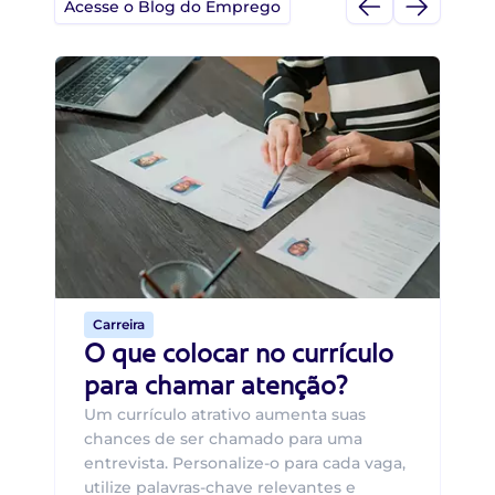
Acesse o Blog do Emprego
Di
Di
B
O 
um
ca
o 
de 
Carreira
O que colocar no currículo
para chamar atenção?
Um currículo atrativo aumenta suas
chances de ser chamado para uma
entrevista. Personalize-o para cada vaga,
utilize palavras-chave relevantes e