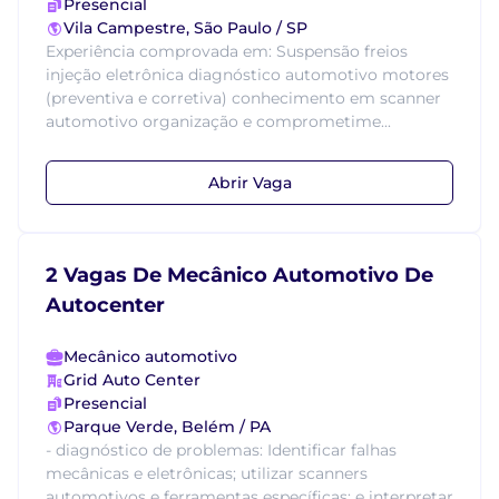
Presencial
Vila Campestre, São Paulo / SP
Experiência comprovada em: Suspensão freios
injeção eletrônica diagnóstico automotivo motores
(preventiva e corretiva) conhecimento em scanner
automotivo organização e comprometime...
Abrir Vaga
2 Vagas De Mecânico Automotivo De
Autocenter
Mecânico automotivo
Grid Auto Center
Presencial
Parque Verde, Belém / PA
- diagnóstico de problemas: Identificar falhas
mecânicas e eletrônicas; utilizar scanners
automotivos e ferramentas específicas; e interpretar