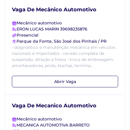
Vaga De Mecânico Automotivo
Mecânico automotivo
ERON LUCAS MARIN 39698235876
Presencial
Parque da Fonte, São José dos Pinhais / PR
• diagnóstico e manutenção mecânica em veículos
nacionais e importados • revisão completa de
suspensão, direção e freios • troca de embreagem,
amortecedores, pivôs, buchas, termina...
Abrir Vaga
Vaga De Mecanico Automotivo
Mecânico automotivo
MECANICA AUTOMOTIVA BARRETO