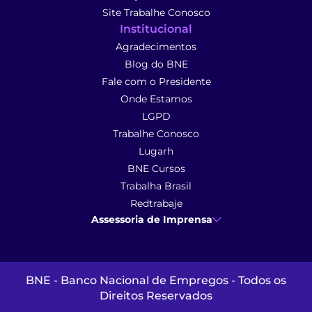
Site Trabalhe Conosco
Institucional
Agradecimentos
Blog do BNE
Fale com o Presidente
Onde Estamos
LGPD
Trabalhe Conosco
Lugarh
BNE Cursos
Trabalha Brasil
Redtrabaje
Assessoria de Imprensa
Ana Cunha
- Assessoria de Imprensa
imprensa@anacunhacomunicacao.com.br
(41) 9 9102-1413
BNE - Banco Nacional de Empregos - Todos os
Direitos Reservados