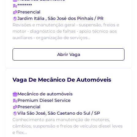
********
Presencial
Jardim Itália , São José dos Pinhais / PR
Revisões e manutenção geral • suspensão, freios e
motor • diagnóstico de falhas • apoio técnico aos
auxiliares • organização de serviços...
Abrir Vaga
Vaga De Mecânico De Automóveis
Mecânico de automóveis
Premium Diesel Service
Presencial
Vila São José, São Caetano do Sul / SP
Conhecimento para manutenção de motores,
câmbios, suspensão e freios de veículos diesel leves
e flex....