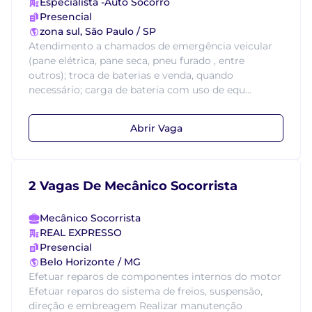
Especialista -Auto Socorro
Presencial
zona sul, São Paulo / SP
Atendimento a chamados de emergência veicular
(pane elétrica, pane seca, pneu furado , entre
outros); troca de baterias e venda, quando
necessário; carga de bateria com uso de equ...
Abrir Vaga
2 Vagas De Mecânico Socorrista
Mecânico Socorrista
REAL EXPRESSO
Presencial
Belo Horizonte / MG
Efetuar reparos de componentes internos do motor
Efetuar reparos do sistema de freios, suspensão,
direção e embreagem Realizar manutenção