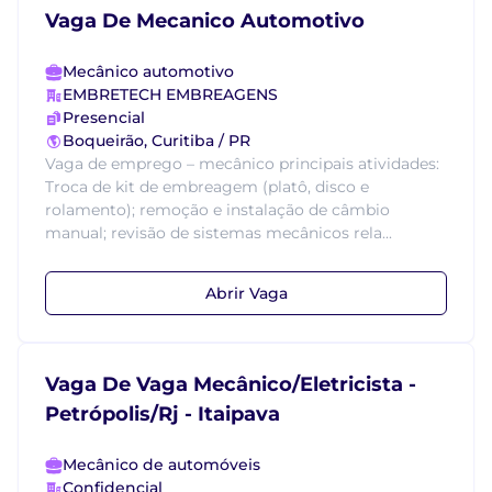
Vaga De Mecanico Automotivo
Mecânico automotivo
EMBRETECH EMBREAGENS
Presencial
Boqueirão, Curitiba / PR
Vaga de emprego – mecânico principais atividades:
Troca de kit de embreagem (platô, disco e
rolamento); remoção e instalação de câmbio
manual; revisão de sistemas mecânicos rela...
Abrir Vaga
Vaga De Vaga Mecânico/Eletricista -
Petrópolis/Rj - Itaipava
Mecânico de automóveis
Confidencial