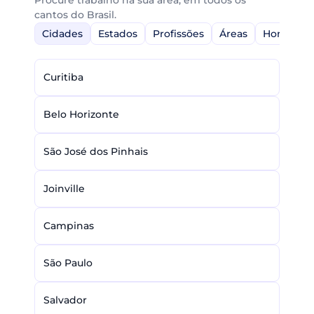
Procure trabalho na sua área, em todos os
cantos do Brasil.
Cidades
Estados
Profissões
Áreas
Home-Off
Curitiba
Belo Horizonte
São José dos Pinhais
Joinville
Campinas
São Paulo
Salvador