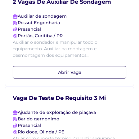
2 Vagas De Auxiliar De Sondagem
Auxiliar de sondagem
Rossot Engenharia
Presencial
Portão, Curitiba / PR
Auxiliar o sondador e manipular todo o
equipamento. Auxiliar na montagem e
desmontagem dos equipamentos...
Abrir Vaga
Vaga De Teste De Requisito 3 Mi
Ajudante de exploração de piaçava
Bar do gernonimo
Presencial
Rio doce, Olinda / PE
Atuar com suporte técnico. Garantir segurança....