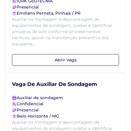
IURK GEOTECNIA
Presencial
Emiliano Perneta, Pinhais / PR
Auxiliar na montagem e desmontagem de
equipamentos de sondagem; coletar e identificar
amostras de solo conforme procedimentos
técnicos; apoiar na manutenção preventiva dos
equipame...
Abrir Vaga
Vaga De Auxiliar De Sondagem
Auxiliar de sondagem
Confidencial
Presencial
Belo Horizonte / MG
Auxiliar na montagem e desmontagem de
equipamentos de sondagem; coletar e identificar