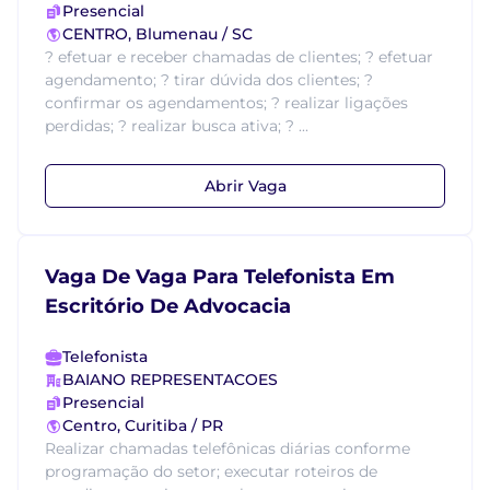
Presencial
CENTRO, Blumenau / SC
? efetuar e receber chamadas de clientes; ? efetuar
agendamento; ? tirar dúvida dos clientes; ?
confirmar os agendamentos; ? realizar ligações
perdidas; ? realizar busca ativa; ? ...
Abrir Vaga
Vaga De Vaga Para Telefonista Em
Escritório De Advocacia
Telefonista
BAIANO REPRESENTACOES
Presencial
Centro, Curitiba / PR
Realizar chamadas telefônicas diárias conforme
programação do setor; executar roteiros de