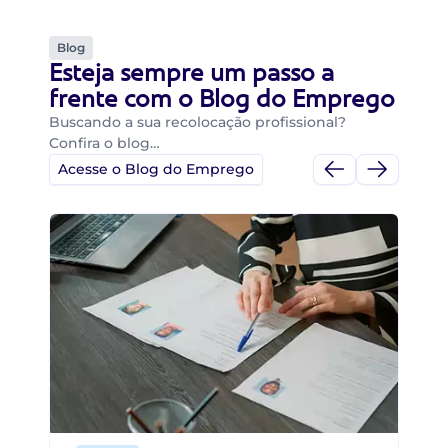
Blog
Esteja sempre um passo a
frente com o Blog do Emprego
Buscando a sua recolocação profissional?
Confira o blog…
Acesse o Blog do Emprego
Di
Di
B
O 
um
ca
o 
de 