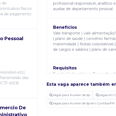
o de
profissional responsável, analítico
rontuários físicos
auxiliar de departamento pessoal.
olha de pagamento
Benefícios
Vale transporte | vale alimentação/
o Pessoal
| plano de saúde | convênio farmác
maternidade | festas corporativas |
de cargos e salários | plano de carre
Requisitos
rescisões etc).
Escolaridade mínima: Cursando admi
Transmissão das
Requisitos: Conhecimentos em exce
, DCTF-WEB.
Esta vaga aparece também e
departamento pessoal
Vagas para Auxiliar de dp
Vagas em C
Atribuições
Vagas para Auxiliar de dp em Curitiba/PR
omercio De
Realizar compra e gestão de benefic
inistrativo
a gestão do ponto, bem como efetu