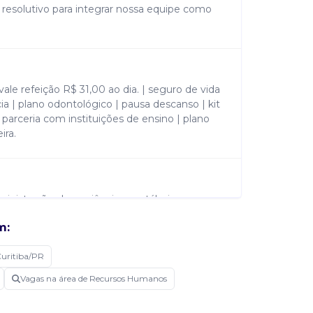
 e resolutivo para integrar nossa equipe como
vale refeição R$ 31,00 ao dia. | seguro de vida
ia | plano odontológico | pausa descanso | kit
 parceria com instituições de ensino | plano
ira.
nistração, rh ou ciências contábeis.
l + noções básicas sobre a rotina de
m:
uritiba/PR
Vagas na área de Recursos Humanos
ios dos clientes e da contabilidade. | realizar
ar ajustes e conversar com os funcionários