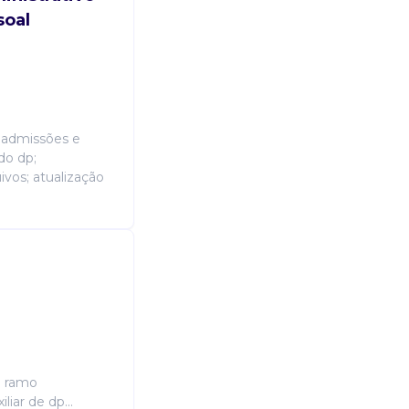
para resolução. | efetuar todos o
oal
do exame até o cadastro da admiss
movimentação dos planos de saúde d
etc. | realizar a emissão de relatór
funcionários para sanar dúvidas de b
nas demais rotinas do setor de bpo
, admissões e
do dp;
vos; atualização
Candidatura Gratuita
o ramo
liar de dp...