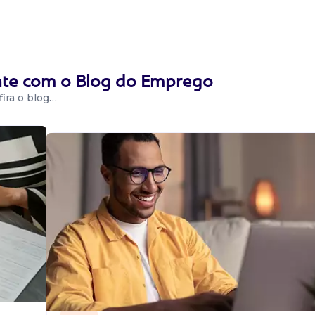
....
ente com o Blog do Emprego
ira o blog…
fornece suporte
nais relacionadas
, admissões, ...
s Ltda