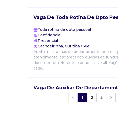
Vaga De Toda Rotina De Dpto Pes
Toda rotina de dpto pessoal
Confidencial
Presencial
Cachoeirinha, Curitiba / PR
Auxiliar nas rotinas do departamento pessoal,
atendimento, esclarecendo dúvidas de funcio
documentos referente a benefícios e alteraç
cada...
Vaga De Auxiliar De Departament
1
2
3
Auxiliar de dp
R. CASAROTTO CONTABILIDADE
Presencial
Campo de Santana, Curitiba / PR