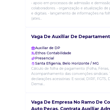
• apoio em processos de admissão e demissã
colaboradores. • organização e atualização de p
e digitais. • lançamento de informações na f
(ates...
Vaga De Auxiliar De Departament
Auxiliar de DP
Ethos Contabilidade
Presencial
Santa Efigenia, Belo Horizonte / MG
Cálculo de folha de pagamento (Folha, Férias, 
Acompanhamento das convenções sindicais. 
declarações acessórias: E-social, DIRF, FGTS
Demai...
Vaga De Empresa No Ramo De C
Auto Peças, Contrata Auxiliar Adm