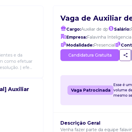
Vaga de Auxiliar d
Cargo:
Auxiliar de dp
Salário:
Empresa:
Falavinha Inteligencia
Modalidade:
Presencial
Cont
Candidatura Gratuita
ientes e da
bem como efetuar
solução. | efe...
Esse é um
] Auxiliar
Vaga Patrocinada
volume de 
mesmo sem
Descrição Geral
Venha fazer parte da equipe falavi