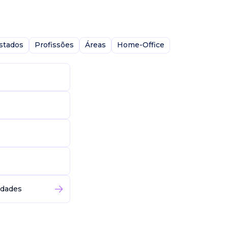
stados
Profissões
Áreas
Home-Office
idades