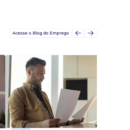
Acesse o Blog do Emprego
A
s
p