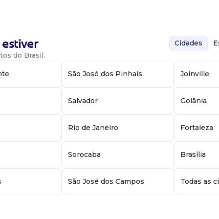
o ramo
iar de dp...
estiver
Cidades
E
os do Brasil.
nte
São José dos Pinhais
Joinville
Salvador
Goiânia
e
Rio de Janeiro
Fortaleza
Sorocaba
Brasília
s
São José dos Campos
Todas as c
dmissões,