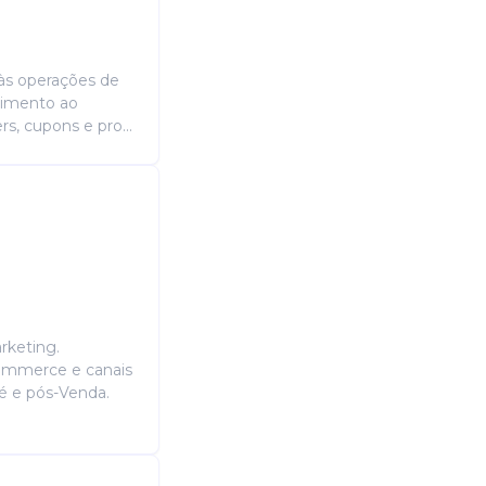
 às operações de
ndimento ao
s, cupons e pro...
rketing.
Commerce e canais
ré e pós-Venda.