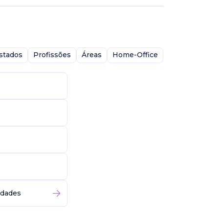
stados
Profissões
Áreas
Home-Office
idades