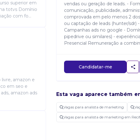
Curso superior em
vendas ou geração de leads. - For
ema totvs Domínio
comunicação, publicidade, administr
iação com fo...
comprovada em pelo menos 2 dos 5 
ou captação de leads (hunter/sdr)
Campanhas ads no google - Domíni
pipedrive ou similares) - experiênc
Presencial Remuneração a combin
Candidatar-me
 livre, amazon e
foco em seo e
 ads, amazon ads
Esta vaga aparece também e
Vagas para analista de marketing
Va
Vagas para analista de marketing em Reci