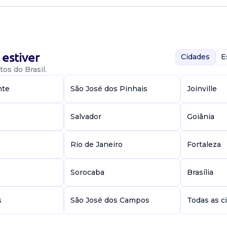
estiver
Cidades
E
os do Brasil.
nte
São José dos Pinhais
Joinville
 recife/pe.
patrocinadas no
va na prospecção
Salvador
Goiânia
e
Rio de Janeiro
Fortaleza
Sorocaba
Brasília
s
São José dos Campos
Todas as c