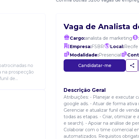
Confira outras 3200 vagas de empre
Vaga de Analista 
Cargo:
analista de marketing
Empresa:
FSBR
Local:
Recife
Modalidade:
Presencial
Cont
Candidatar-me
patrocinadas no
va na prospecção
unil de...
Descrição Geral
Atribuições: - Planejar e executa
google ads. - Atuar de forma ativa 
Gerenciar e atualizar funil de ve
todas as etapas. - Criar, otimizar
e search). - Apoiar na análise de per
Colaborar com o time comercial em
automatizados. Requisitos obrigató