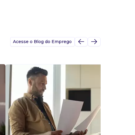
Acesse o Blog do Emprego
A
s