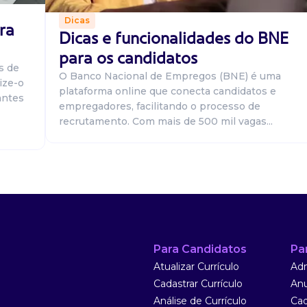
Dicas
ra
Dicas e funcionalidades do BNE
a na região
para os candidatos
a) analista de
s de
 acompanhar
O Banco Nacional de Empregos (BNE) é uma
ize-o
plataforma online que conecta candidatos e
antes
empregadores, facilitando o processo de
recrutamento. Com mais de 500 mil vagas...
a na região
ormação:
Para Candidatos
Pa
ação ou áreas
Atualizar Currículo
Adm
Cadastrar Currículo
Anu
Análise de Currículo
Cad