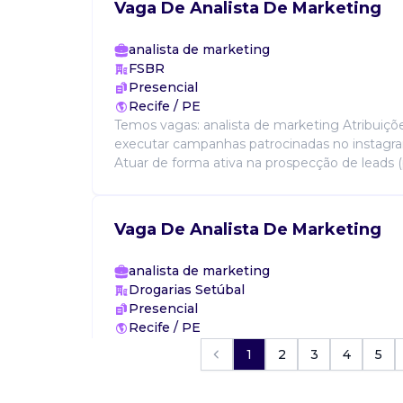
Vaga De Analista De Marketing
analista de marketing
FSBR
Presencial
Recife / PE
Temos vagas: analista de marketing Atribuiçõe
executar campanhas patrocinadas no instagr
Atuar de forma ativa na prospecção de leads (pe
Vaga De Analista De Marketing
analista de marketing
Drogarias Setúbal
Presencial
Recife / PE
Planejar e executar campanhas de marketing C
1
2
3
4
5
conteúdos visuais para redes sociais e materiai
acompanhar métricas e resultados digitais apoia