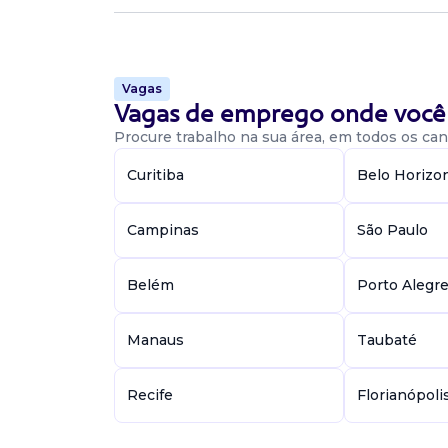
Vaga De Analista De Marketing
Vagas
analista de marketing
Vagas de emprego onde você 
FSBR
Procure trabalho na sua área, em todos os cant
Presencial
Recife / PE
Curitiba
Belo Horizo
Vaga para analista de marketing presencial em
Atribuições: - Planejar e executar campanhas 
instagram e google ads. - Atuar de forma ati
Campinas
São Paulo
d...
Belém
Porto Alegr
Vaga De Analista De Marketing
Manaus
Taubaté
analista de marketing
Progresso
Recife
Florianópoli
Presencial
Recife / PE