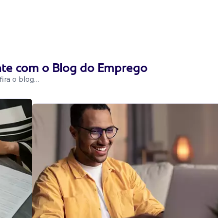
Ensino superior
dade e
Conhecimento em
ente com o Blog do Emprego
ira o blog…
nda, relações
 de conteúdo para
newslwetter, ...