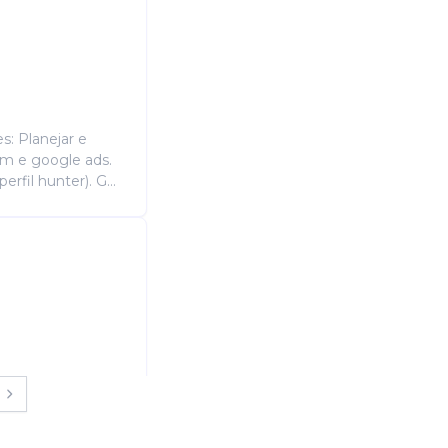
s: Planejar e
am e google ads.
rfil hunter). G...
riar artes e
s institucionais
r nas estrat...