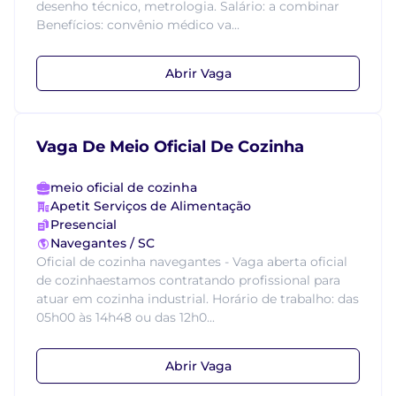
desenho técnico, metrologia. Salário: a combinar
Benefícios: convênio médico va...
Abrir Vaga
Vaga De Meio Oficial De Cozinha
meio oficial de cozinha
Apetit Serviços de Alimentação
Presencial
Navegantes / SC
Oficial de cozinha navegantes - Vaga aberta oficial
de cozinhaestamos contratando profissional para
atuar em cozinha industrial. Horário de trabalho: das
05h00 às 14h48 ou das 12h0...
Abrir Vaga