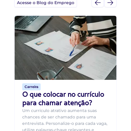
Acesse o Blog do Emprego
Di
Di
B
O 
um
ca
o 
de 
Carreira
O que colocar no currículo
para chamar atenção?
Um currículo atrativo aumenta suas
chances de ser chamado para uma
entrevista. Personalize-o para cada vaga,
utilize palavras-chave relevantes e