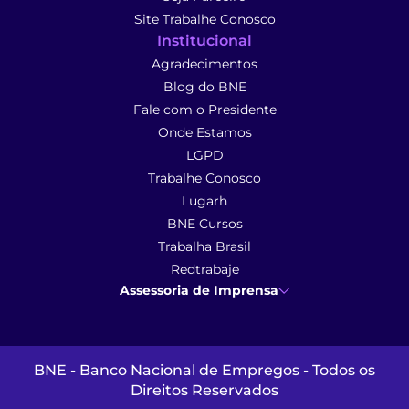
Site Trabalhe Conosco
Institucional
Agradecimentos
Blog do BNE
Fale com o Presidente
Onde Estamos
LGPD
Trabalhe Conosco
Lugarh
BNE Cursos
Trabalha Brasil
Redtrabaje
Assessoria de Imprensa
Ana Cunha
- Assessoria de Imprensa
imprensa@anacunhacomunicacao.com.br
(41) 9 9102-1413
BNE - Banco Nacional de Empregos - Todos os
Direitos Reservados