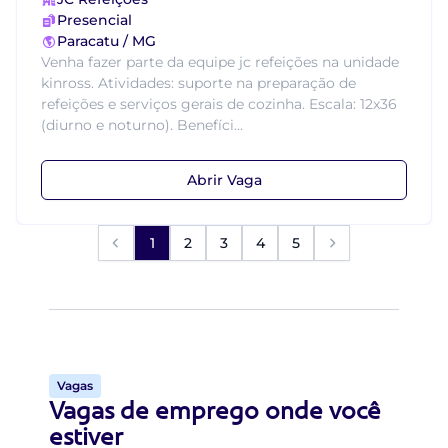
Presencial
Paracatu / MG
Venha fazer parte da equipe jc refeições na unidade
kinross. Atividades: suporte na preparação de
refeições e serviços gerais de cozinha. Escala: 12x36
(diurno e noturno). Benefíci...
Abrir Vaga
1
2
3
4
5
Vagas
Vagas de emprego onde você
estiver