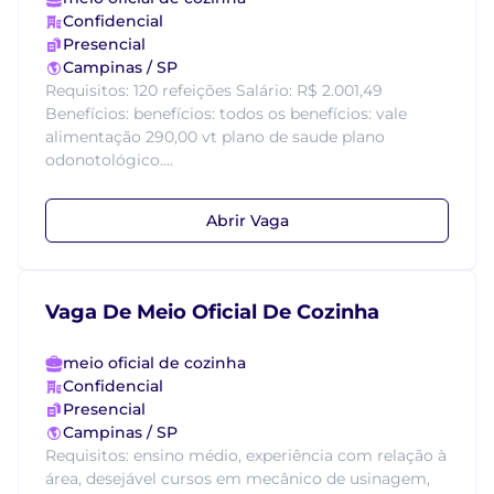
Confidencial
Presencial
Campinas / SP
Requisitos: 120 refeições Salário: R$ 2.001,49
Benefícios: benefícios: todos os benefícios: vale
alimentação 290,00 vt plano de saude plano
odonotológico....
Abrir Vaga
Vaga De Meio Oficial De Cozinha
meio oficial de cozinha
Confidencial
Presencial
Campinas / SP
Requisitos: ensino médio, experiência com relação à
área, desejável cursos em mecânico de usinagem,