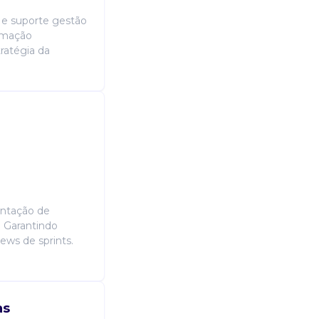
a e suporte gestão
ormação
tratégia da
entação de
. Garantindo
ews de sprints.
as