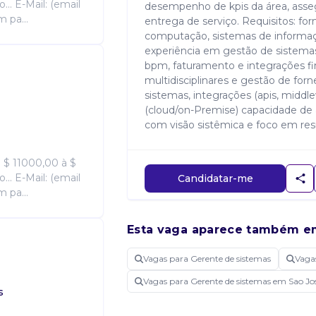
... E-Mail: (email
desempenho de kpis da área, asse
 pa...
entrega de serviço. Requisitos: f
computação, sistemas de informaçã
experiência em gestão de sistemas 
bpm, faturamento e integrações fi
multidisciplinares e gestão de fo
sistemas, integrações (apis, middl
(cloud/on-Premise) capacidade de
com visão sistêmica e foco em res
 $ 11000,00 à $
... E-Mail: (email
Candidatar-me
 pa...
Esta vaga aparece também e
Vagas para Gerente de sistemas
Vaga
Vagas para Gerente de sistemas em Sao Jo
s