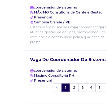
coordenador de sistemas
MÁXIMO Consultoria de Gente e Gestão
Presencial
Campina Grande / PB
Estamos em busca de um(a) coordenador(a) as
atuar na gestão de equipes, promovendo um
excelência e contribuindo para a qualidade da 
presta...
Vaga De Coordenador De Sistem
coordenador de sistemas
Máximo Consultoria RH
Presencial
Campina Grande / PB
1
2
3
4
5
Estamos em busca de um(a) coordenador(a) as
atuar na gestão de equipes, promovendo um
excelência e contribuindo para a qualidade da 
presta...