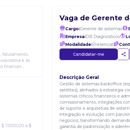
Vaga de Gerente d
Cargo:
Gerente de sistemas
S
Empresa:
DB Diagnosticos
Lo
Modalidade:
Presencial
Cont
Candidatar-me
, faturamento,
corporativa e às
 financeir...
Descrição Geral
Gestão de sistemas backoffice (er
satélites), alinhados à estratégia 
sistemas críticos financeiros e adm
comissionamento, integrações com
de suporte e arquitetura de sistem
integração e evolução com parceiro
negócios, transformando demandas
 $ 11000,00 à $
garantia de padronização e aderênc