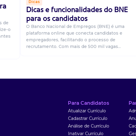
Dicas
ra
Dicas e funcionalidades do BNE
para os candidatos
s de
O Banco Nacional de Empregos (BNE) é uma
m clientes;
ize-o
plataforma online que conecta candidatos e
tor; Mapear
antes
tuar diretamente
empregadores, facilitando o processo de
recrutamento. Com mais de 500 mil vagas...
Para Candidatos
Pa
Atualizar Currículo
Adm
s locais e a
Cadastrar Currículo
Anu
e fluidez na
Análise de Currículo
Cad
ão da plataforma
Inativar Currículo
Ges