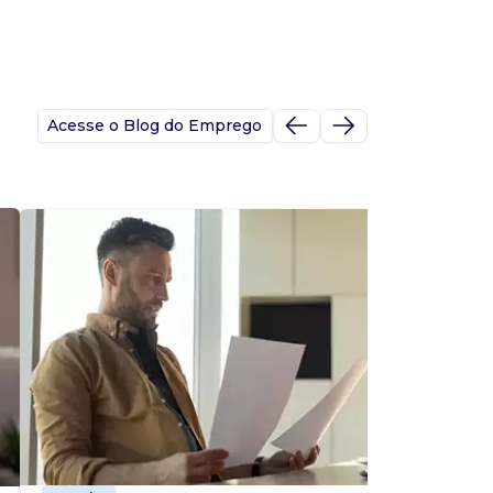
Acesse o Blog do Emprego
A
s
p