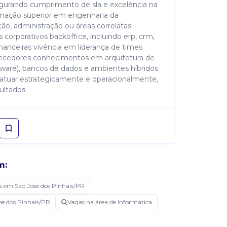
gurando cumprimento de sla e excelência na
ormação superior em engenharia da
o, administração ou áreas correlatas
corporativos backoffice, incluindo erp, crm,
nanceiras vivência em liderança de times
rnecedores conhecimentos em arquitetura de
eware), bancos de dados e ambientes híbridos
 atuar estrategicamente e operacionalmente,
ultados.
m:
s em Sao Jose dos Pinhais/PR
se dos Pinhais/PR
Vagas na área de Informatica