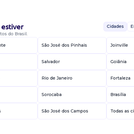
as
estiver
Cidades
E
os do Brasil.
nte
São José dos Pinhais
Joinville
 de liderança e
Salvador
Goiânia
e pode ser para
pecialista em...
e
Rio de Janeiro
Fortaleza
Sorocaba
Brasília
s
São José dos Campos
Todas as c