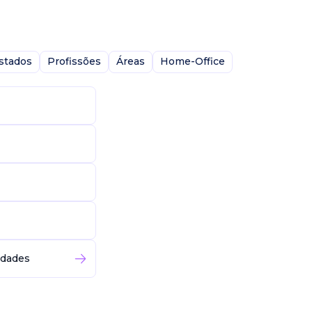
stados
Profissões
Áreas
Home-Office
idades